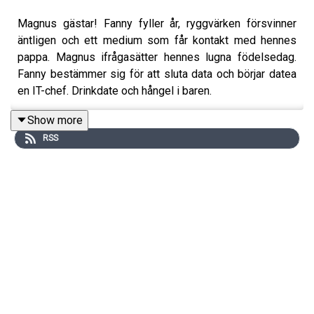
Magnus gästar! Fanny fyller år, ryggvärken försvinner
äntligen och ett medium som får kontakt med hennes
pappa. Magnus ifrågasätter hennes lugna födelsedag.
Fanny bestämmer sig för att sluta data och börjar datea
en IT-chef. Drinkdate och hångel i baren.
Show more
RSS
Dessutom: nya jeans som förändrar allt och löpar-
comeback. Välkomna!