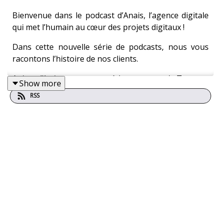
Bienvenue dans le podcast d’Anais, l’agence digitale
qui met l’humain au cœur des projets digitaux !
Dans cette nouvelle série de podcasts, nous vous
racontons l’histoire de nos clients.
Aujourd'hui, nous partons à la rencontre de Tero, un
Show more
groupe pour lequel l'humain est également au cœur
RSS
des préoccupations.
Notre invité est
Arthur Lhoist
, CIO et co-fondateur
du groupe
Tero
.
Le groupe belge Tero est un acteur majeur de la
restauration et de l'événementiel en Belgique et au
Luxembourg. Fondé en 2014 par Arthur Lhoist, Tero
a rapidement développé une philosophie forte de
restauration durable, basée sur des produits de