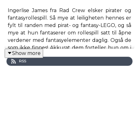
Ingerlise James fra Rad Crew elsker pirater og
fantasyrollespill. Så mye at leiligheten hennes er
fylt til randen med pirat- og fantasy-LEGO, og så
mye at hun fantaserer om rollespill satt til åpne
verdener med fantasyelementer daglig. Også de
som ikke finnes! Akkurat dem forteller hun om i
Show more
ukas episode av Sidequest. God helg!
RSS
NB: Beklager lydkvaliteten! Det har absolutt vært
bedre lyd i Sidequest før, men sånn blir det med
vanskelige opptaksforhold over Discord. Jeg
vurderte å ikke publisere, men jeg tenker at det
er bedre at det kommer ut enn at det forblir
uhørt. Full forståelse hvis du står over, men det er
veldig mye fint innhold her, så jeg anbefaler å
forsøke!