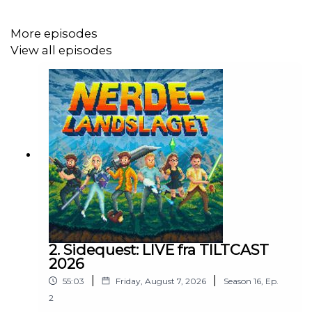
More episodes
View all episodes
2. Sidequest: LIVE fra TILTCAST
2026
|
|
55:03
Friday, August 7, 2026
Season
16
,
Ep.
2