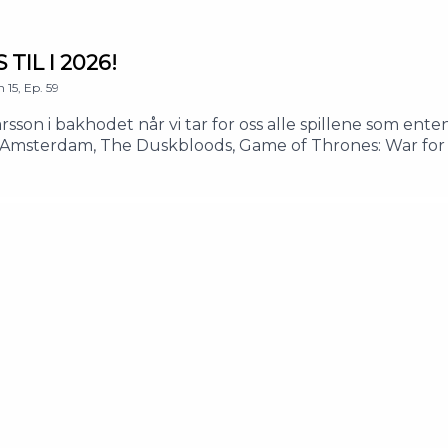
 TIL I 2026!
n
15
,
Ep.
59
arsson i bakhodet når vi tar for oss alle spillene som ent
1666 Amsterdam, The Duskbloods, Game of Thrones: War for
 New World of Steam, Little Devil Inside, Spine, Haunte
nne sommeren, vi gleder oss til sesong 16 av Nerdelan
VI GLEDER OSS TIL I 2026!0:31:21 - Bit For Bit0:37:06 - K