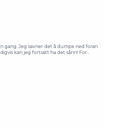
2:12:41 - TAKK FOR NÅ!
en gang. Jeg savner det å dumpe ned foran
digvis kan jeg fortsatt ha det sånn! For
eg med der inne. God helg!