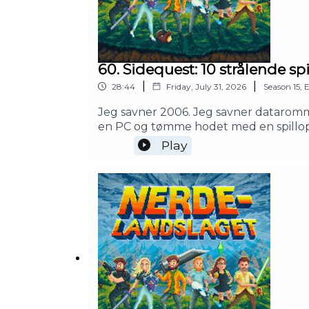
historie?1:47:26 - Bit For Bit1:55:56 
60. Sidequest: 10 strålende spi
|
|
28:44
Friday, July 31, 2026
Season
15
,
E
Jeg savner 2006. Jeg savner dataromm
en PC og tømme hodet med en spillopplev
1001spill.no lever fortsatt, og i denne
Play