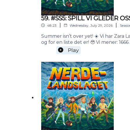
59. #SS5: SPILL VI GLEDER OSS
|
|
48:23
Wednesday, July 29, 2026
Seaso
Summer isn’t over yet! ☀️ Vi har Zara L
og for en liste det er! 🥹 Vi mener: 
Time Remake, Professor Layton and the
Play
Goldman?! ❤️Tusen takk for følget de
uke! 🥰0:00:00 - Intro0:03:20 - SPILL 