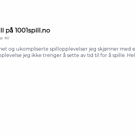
- Korktavlen2:05:06 - Troféskapet: EN HYLLEST TIL STEFFEN
ll på 1001spill.no
p.
60
et og ukompliserte spillopplevelser jeg skjønner med 
else jeg ikke trenger å sette av tid til for å spille. Hel
 Sidequesten gir jeg deg 10 strålende spill du kan kose d