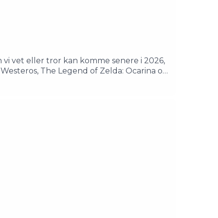
en vi vet eller tror kan komme senere i 2026,
 Westeros, The Legend of Zelda: Ocarina of
d Chocolatier og The Eternal Life of
dslaget sammen med dere allerede neste
orktavlen0:46:46 - TAKK FOR OSS!