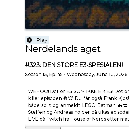
Play
Nerdelandslaget
#323: DEN STORE E3-SPESIALEN!
Season
15
,
Ep.
45
•
Wednesday, June 10, 2026
WEHOO! Det er E3 SOM IKKE ER E3! Det er 
killer episoden ⚽️🏆 Du får også Frank Kjo
både spilt og anmeldt LEGO Batman 🦇😍 
Steffen og Andreas holder på ukas episodein
LIVE på Twitch fra House of Nerds etter matc