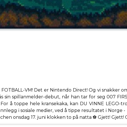
FOTBALL-VM! Det er Nintendo Direct! Og vi snakker o
sås sin spillanmelder-debut, når han tar for seg 007 F
For å toppe hele kransekaka, kan DU VINNE LEGO-trof
nlegg i sosiale medier, ved å tippe resultatet i Norge - 
hen onsdag 17. juni klokken to på natta ⚽️ Gjett! Gjett!