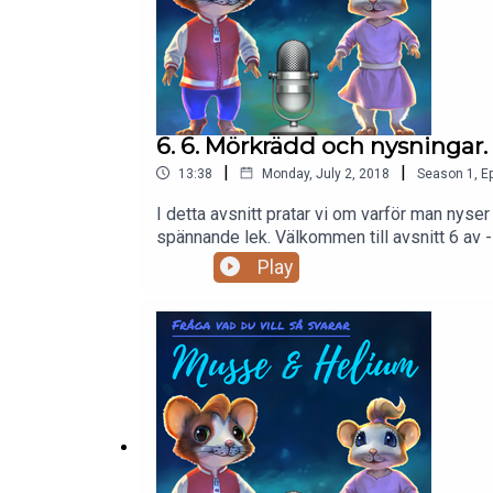
6. 6. Mörkrädd och nysningar.
|
|
13:38
Monday, July 2, 2018
Season
1
,
Ep
I detta avsnitt pratar vi om varför man nyse
spännande lek. Välkommen till avsnitt 6 av -
Play