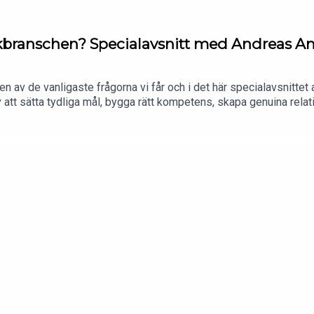
sikbranschen? Specialavsnitt med Andreas 
 av de vanligaste frågorna vi får och i det här specialavsnittet av
 av att sätta tydliga mål, bygga rätt kompetens, skapa genuina rel
ur du kontaktar människor, bygger ett starkt nätverk och varför nyfi
igheten.