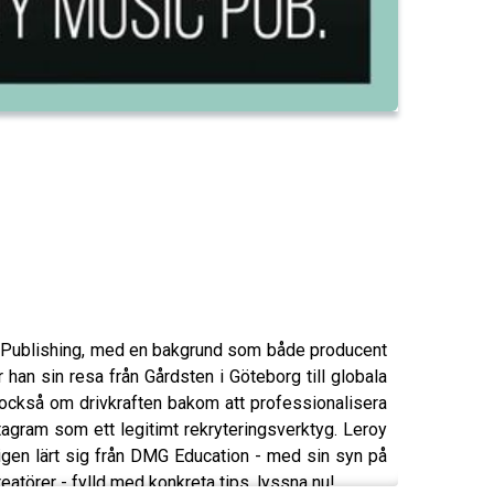
c Publishing, med en bakgrund som både producent
an sin resa från Gårdsten i Göteborg till globala
r också om drivkraften bakom att professionalisera
stagram som ett legitimt rekryteringsverktyg. Leroy
ligen lärt sig från DMG Education - med sin syn på
eatörer - fylld med konkreta tips, lyssna nu!