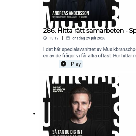
286. Hitta rätt samarbeten -
|
15:19
onsdag 29 juli 2026
I det här specialavsnittet av Musikbranschp
en av de frågor vi får allra oftast: Hur h
konkreta råd kring hur du hittar producenter,
Play
bästa", utan de som passar just din vision 
ett professionellt sätt, när det är dags att p
ett starkt nätverk, utvecklas kreativt och ta