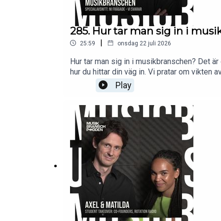
285. Hur tar man sig in i mu
|
25:59
onsdag 22 juli 2026
Hur tar man sig in i musikbranschen? Det är en
hur du hittar din väg in. Vi pratar om vikten
faktiskt vill arbeta i. Du får också tips om h
Play
viktigare än att vänta på den "perfekta" möjl