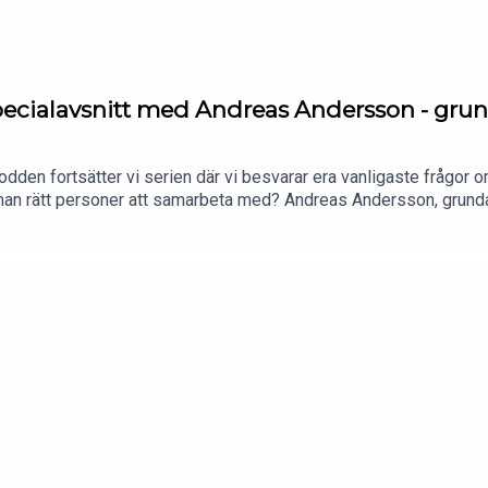
 Specialavsnitt med Andreas Andersson - gr
odden fortsätter vi serien där vi besvarar era vanligaste frågo
ittar man rätt personer att samarbeta med? Andreas Andersson, g
 låtskrivare, topliners, managers och andra kreativa samarbetspartn
och ambitionsnivå.Vi ringer även upp managern, Revin Baban - som
itcha en låt och hur man egentligen vet när en låt är färdig.Ett avs
 nästa steg i musikbranschen.