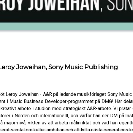
- Leroy Joweihan, Sony Music Publishing
! Möt Leroy Joweihan - A&R på ledande musikförlaget Sony Musi
ent i Music Business Developer-programmet på DMG! Här delar h
 kreativt arbete i studion med strategiskt A&R-arbete. Vi prata
törer i Norden och internationellt, och varför han ser DM på In
 major-nivå, vikten av att arbeta målinriktat och vad han egent
erat samtal om kultur, ambition och att lyfta nästa generations kr