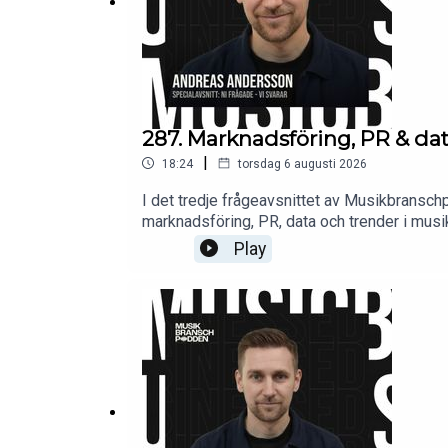
287. Marknadsföring, PR & da
|
18:24
torsdag 6 augusti 2026
I det tredje frågeavsnittet av Musikbransc
marknadsföring, PR, data och trender i musi
ska man tänka kring marknadsföring i en br
Play
Elefelt PR, som delar sina perspektiv på PR
inspireras av andras strategier, utan att kop
Andreas tre konkreta tips för dig som vill ut