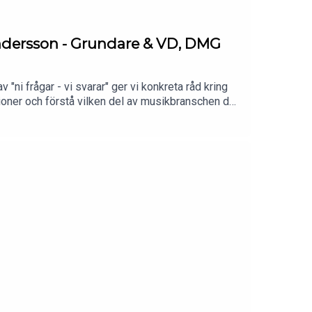
Andersson - Grundare & VD, DMG
 "ni frågar - vi svarar" ger vi konkreta råd kring
ationer och förstå vilken del av musikbranschen du
kenhet, långsiktighet och eget initiativ ofta är