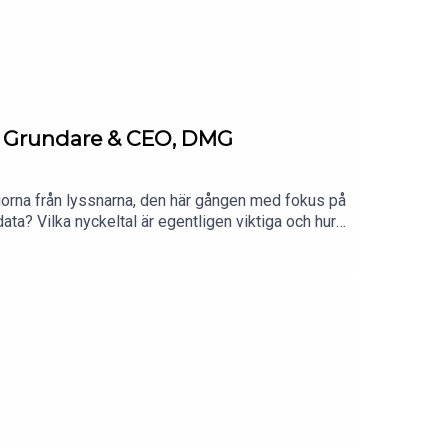
 - Grundare & CEO, DMG
gorna från lyssnarna, den här gången med fokus på
a? Vilka nyckeltal är egentligen viktiga och hur
ittet medverkar även Amanda Rahmani, grundare av
ghet. Dessutom diskuteras varför det är smart att
t utveckla ditt eget arbete. Avslutningsvis delar
för att jaga snabba resultat.