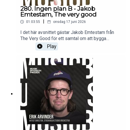
280. Ingen plan B - Jakob
Emtestam, The very good
|
01:03:55
onsdag 17 juni 2026
I det här avsnittet gästar Jakob Emtestam från
The Very Good för ett samtal om att bygga
musikbolag, skapa möjligheter för låtskrivare och
Play
navigera i en bransch där framgång sällan följer
en rak linje. Vi pratar om varför han aldrig haft
någon plan B, hur pitching fungerar bakom
kulisserna, varför vissa låtar kan ta över tio år att
hitta rätt hem och vad som krävs för att hålla fast
vid en idé när resultaten dröjer.