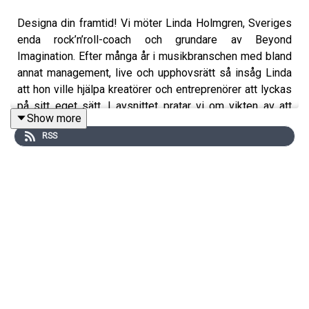
Designa din framtid! Vi möter Linda Holmgren, Sveriges
enda rock’n’roll-coach och grundare av Beyond
Imagination. Efter många år i musikbranschen med bland
annat management, live och upphovsrätt så insåg Linda
att hon ville hjälpa kreatörer och entreprenörer att lyckas
på sitt eget sätt. I avsnittet pratar vi om vikten av att
Show more
våga släppa in någon annan, att ha någon som verkligen
RSS
lyssnar – och varför ensam inte är stark. Linda delar
insikter om feedforward istället för klassiska feedback,
hur man bygger ett personligt varumärke baserat på egna
värderingar och varför all publicitet inte är bra publicitet.
Hon berättar också om sitt arbete i Wake Me Up, där
unga får verktyg för att hitta sin riktning, samt varför hon
älskar sitt jobb som coach. Fullt med konkreta verktyg
för lyckas på sitt sätt, lyssna nu!