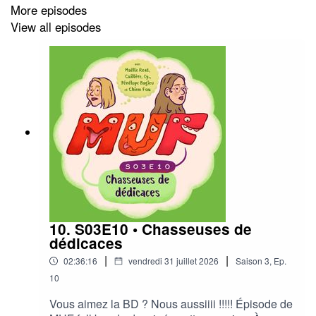
More episodes
View all episodes
[00:00:00]
Intro
[00:00:39]
Sophie
La Vache Folle Dingue
;
[00:01:37]
Anaïs
[00:04:48]
Gladys
10. S03E10 • Chasseuses de
Le Murmure du Son, festival à Eu ;
dédicaces
Celebrations Days Festival, festival à Clermont ;
|
|
02:36:16
vendredi 31 juillet 2026
Saison
3
,
Ep.
Pic'Arts, festival à Septmonts ;
10
Eddy de Pretto ;
Vous aimez la BD ? Nous aussiiii !!!!! Épisode de
[00:08:02]
Riad