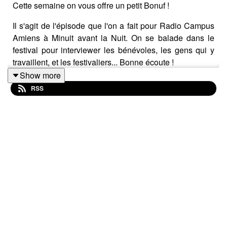
Cette semaine on vous offre un petit Bonuf !
Il s'agit de l'épisode que l'on a fait pour Radio Campus
Amiens à Minuit avant la Nuit. On se balade dans le
festival pour interviewer les bénévoles, les gens qui y
travaillent, et les festivaliers... Bonne écoute !
Show more
Encore un immense merci à
Radio Campus Amiens
,
la
RSS
Lune des Pirates
et toute l'orga de
Minuit avant la Nuit
pour l'invitation 💜
Diffusé pour la première fois le dimanche 15 juin 2025
sur Radio Campus Amiens, dans un montage
légèrement plus court.
Les chapitres et références de ce mini-épisode :