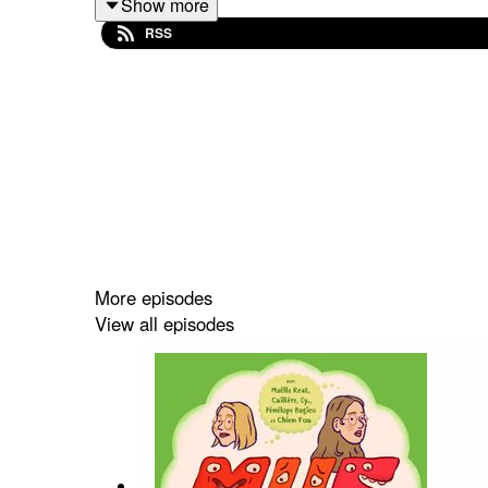
Show more
RSS
Les références et recommandations :
Dark Crystal
, de Jim Henson (avec la subli
Les Muppets
, de Jim Henson ;
Labyrinthe
, de Jim Henson ;
Studio Kamarád
, Česká televize ;
Fenêtre sur Clown, festival organisé par
La 
David Lynch ;
More episodes
Delphine Seyrig ;
View all episodes
Jacques Demy ;
François Truffaut ;
Jane Austen ;
Alloc Action
, de Keyvane Alinaghi et Léa Bo
Gaston Lagaffe
, de Franquin ;
Garfield
, de Jim Davis ;
L'histoire de la guerre des parcmètres dan