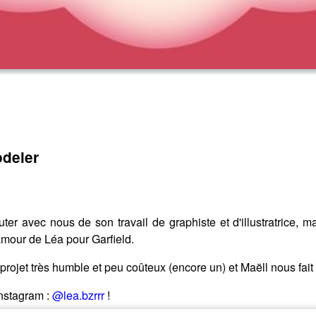
odeler
ter avec nous de son travail de graphiste et d'illustratrice, m
'amour de Léa pour Garfield.
et très humble et peu coûteux (encore un) et Maëll nous fait un 
Instagram :
@lea.bzrrr
!