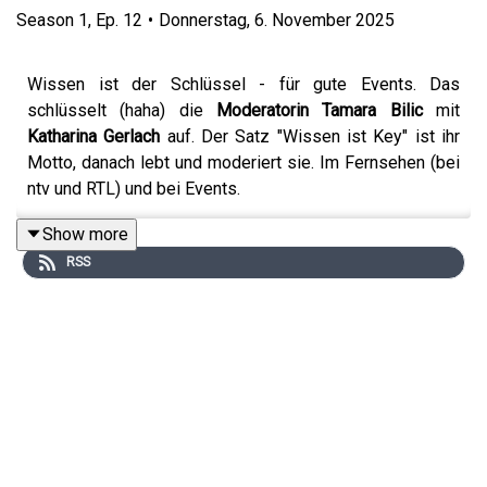
Season
1
,
Ep.
12
•
Donnerstag, 6. November 2025
Wissen ist der Schlüssel - für gute Events. Das
schlüsselt (haha) die
Moderatorin Tamara Bilic
mit
Katharina Gerlach
auf. Der Satz "Wissen ist Key" ist ihr
Motto, danach lebt und moderiert sie. Im Fernsehen (bei
ntv und RTL) und bei Events.
Bei Events sind auch die besten Moderatorinnen und
Show more
Moderatoren abhängig von der Zuarbeit und
RSS
Zusammenarbeit mit den KundInnen und
AuftraggeberInnen. Die ModeratorInnen kommen immer
von außen, haben viele Fragen, brauchen die Insights, die
Wünsche, Pläne, die dem Event zugrunde liegen. Wie
kommt das Publikum rein, welche Interessen habe sie,
was soll während der Moderation, während des Events
passieren und wie soll das Publikum wieder raus gehen?
Nur die der Auftraggeber und Auftraggeberinnen haben