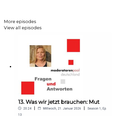
„Zukunft ist die Fähigkeit der Vorstellung was noch nicht
ist. Um nachhaltig erfolgreich zu sein, müssen wir lernen
Zukunft neu zu denken.“
Wie schaffen wir es, Bilder zu
produzieren von etwas, das noch nicht ist? Mit Stephan
More episodes
Grabmeier auf der Bühne gelingt es. Im Podcast fordert
View all episodes
er zum Mitdenken auf und öffnet unsere
Vorstellungskraft. Hören Sie ein sehr inspirierendes
Gespräch mit der
Moderatorin Katharina Gerlach
Kontakt
Katharina Gerlach, GF der
ModeratorInnenvermittlung www.moderatorenpool-
deutschland.de
mail
kg@moderatorenpool-deutschland.de
mobil
0173 625 97 54
13. Was wir jetzt brauchen: Mut
|
|
20:24
Mittwoch, 21. Januar 2026
Season
1
,
Ep.
13