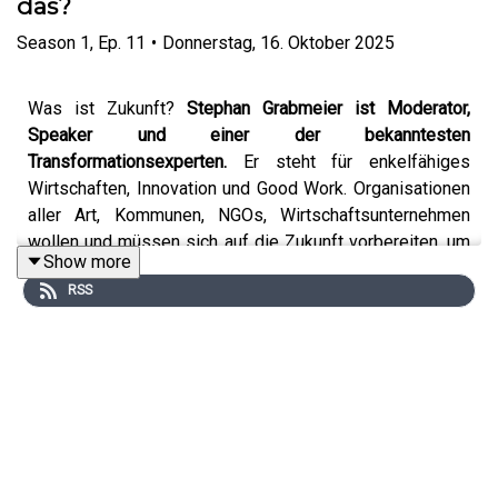
das?
Season
1
,
Ep.
11
•
Donnerstag, 16. Oktober 2025
Was ist Zukunft?
Stephan Grabmeier ist Moderator,
Speaker und einer der bekanntesten
Transformationsexperten.
Er steht für enkelfähiges
Wirtschaften, Innovation und Good Work. Organisationen
aller Art, Kommunen, NGOs, Wirtschaftsunternehmen
wollen und müssen sich auf die Zukunft vorbereiten, um
Show more
sich in die richtige Richtung bewegen zu können.
RSS
Veränderung beginnt mit einer Zukunftsfrage. Zum
Besipiel: wie wird die Welt meiner Enkel aussehen? Wo
stehen wir mit dem Unternehmen in 3 oder 5 Jahren?
Was braucht unsere Zielgruppe in 5 Jahren von uns? Für
die Antworten und die nötige Vorstellungskraft braucht
es einen Perspektivwechsel, ein Heraustreten aus dem
"Normal".