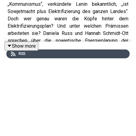
„Kommunismus“, verkündete Lenin bekanntlich, „ist
Sowjetmacht plus Elektrifizierung des ganzen Landes“.
Doch wer genau waren die Köpfe hinter dem
Elektrifizierungsplan? Und unter welchen Prämissen
arbeiteten sie? Daniela Russ und Hannah Schmidt-Ott
sprechen über die sowjetische Energieplanung der
Show more
1920er-Jahre und das Verständnis von Energiewirtschaft
RSS
als „komplexes Ganzes“. Es geht um die Gruppe von
Ingenieuren, die mit der Entwicklung des
Elektrifizierungsvorhabens betraut war, das politische
Projekt, das mit ihm verfolgt wurde, seine Rückbindung
an Marx’sche Theorie und die Frage, warum es für die
Energetiker die Energieressourcen waren, die
Geschichte machen sollten – und woran das scheiterte.
Daniela Russ ist historische Soziologin und
Juniorprofessorin für Global Dynamics of Resource Use