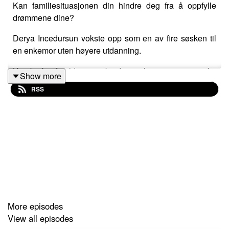
Kan familiesituasjonen din hindre deg fra å oppfylle
drømmene dine?
Derya Incedursun vokste opp som en av fire søsken til
en enkemor uten høyere utdanning.
Hun brukte foreldrenes arbeidsmoral som motivasjon for
Show more
å kunne bli både økonom og advokat.
RSS
I dagens episode kommer hun med inspirerende råd for
hva som kreves for å oppnå sine drømmer, hvordan man
kan bruke ens mangfoldige bakgrunn som en styrke og
hva selskaper kan gjøre for å øke mangfoldet.
More episodes
View all episodes