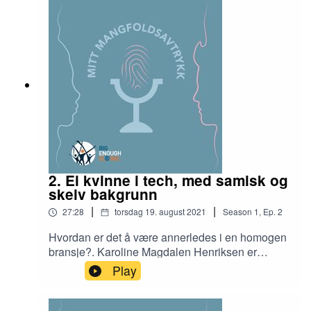
som ga han motivasjon og lyst til å fortsette å
jobbe til tross for hans funksjonsnedsettelser.
Like viktig var hans holdninger og mentalitet for å
klare å levere på topp og fortsette å lykkes.
2. Ei kvinne i tech, med samisk og
skeiv bakgrunn
|
|
27:28
torsdag 19. august 2021
Season
1
,
Ep.
2
Hvordan er det å være annerledes i en homogen
bransje?. Karoline Magdalen Henriksen er
oppvokst i Alta og jobber idag som it-konsulent. I
Play
dagens episode snakker hun om hvilke
fordommer hun har møtt på i oppveksten og
arbeidslivet på grunn av hennes