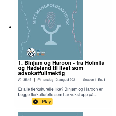
annerledesheter.Hun vil ta oss med gjennom
hennes reise for hvordan hun håndterte
fordommene, tok eierskap over sin egen identitet,
og lærte å bruke annerledeshetene sine som en
styrke. I tillegg kommer hun med tips og råd til
tech-bransjen for hvordan de kan øke mangfoldet
i bransjen.
1. Binjam og Haroon - fra Holmlia
og Hadeland til livet som
advokatfullmektig
|
|
35:45
torsdag 12. august 2021
Season
1
,
Ep.
1
Er alle flerkulturelle like? Binjam og Haroon er
begge flerkulturelle som har vokst opp på
Holmlia og Hadeland. Til tross for en ulik
Play
oppvekst har begge endt opp som
advokatfullmektiger. I dagens episode vil de