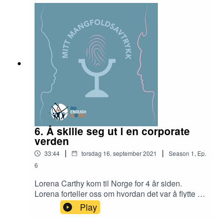
6. Å skille seg ut i en corporate
verden
|
|
33:44
torsdag 16. september 2021
Season
1
,
Ep.
6
Lorena Carthy kom til Norge for 4 år siden.
Lorena forteller oss om hvordan det var å flytte fra
Peru til å starte et nytt liv og en karriere innen IT i
Play
Norge hvor hun også bor lykkelig med kvinnen i