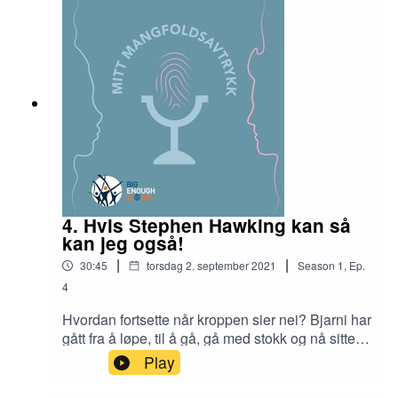
avgjørende for at hun skal trives. Dette føler hun
at det har vært rom for hos alle hennes
arbeidsgivere. Hun brenner også for at alle skal
få tilbud om et enda bredere utvalg av sosiale
aktiviteter på sin arbeidsplass.Hvordan kan
arbeidsgivere tilrettelegge for de ulike
medarbeiderne i organisasjonen sin? Lytt nøye til
ukens episode!
4. Hvis Stephen Hawking kan så
kan jeg også!
|
|
30:45
torsdag 2. september 2021
Season
1
,
Ep.
4
Hvordan fortsette når kroppen sier nei? Bjarni har
gått fra å løpe, til å gå, gå med stokk og nå sitte i
rullestol. Han fikk diagnosen MS men var lenge
Play
aktiv i arbeidslivet som økonom.Bjarni viser
hvilke kvaliteter arbeidsgiveren hans hadde, noe