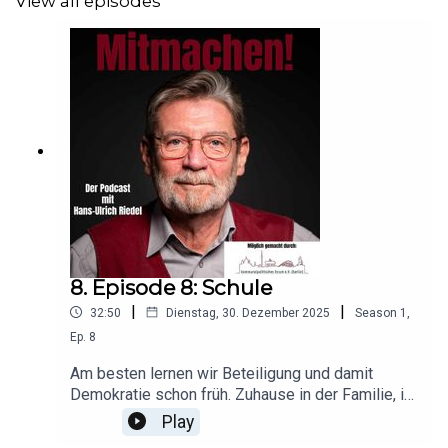
View all episodes
8. Episode 8: Schule
|
|
32:50
Dienstag, 30. Dezember 2025
Season
1
,
Ep.
8
Am besten lernen wir Beteiligung und damit
Demokratie schon früh. Zuhause in der Familie, im
Kindergarten, der Kita und in der Schule. All diese
Play
Institutionen sind für Kinder, Eltern und Lehrende