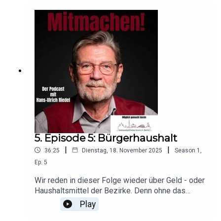
Bürgerbeteiligung bei städtebaulichen
Maßnahmen. Was das heißt, wie das geht und wo
es funktioniert klären wir in dieser Episode
5. Episode 5: Bürgerhaushalt
|
|
36:25
Dienstag, 18. November 2025
Season
1
,
Ep.
5
Wir reden in dieser Folge wieder über Geld - oder
Haushaltsmittel der Bezirke. Denn ohne das
passiert nichts, das gilt nicht nur für den eigenen
Play
Privathaushalt, sondern auch für den der Bezirke.