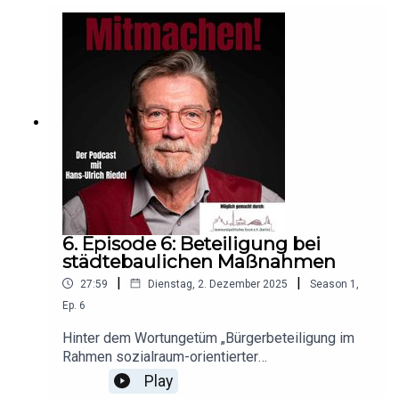
auch ein Lern- und Praxisumfeld für
demokratisches Handeln. Wie Beteiligung an
Schulen funktioniert, klären wir in dieser Folge!
6. Episode 6: Beteiligung bei
städtebaulichen Maßnahmen
|
|
27:59
Dienstag, 2. Dezember 2025
Season
1
,
Ep.
6
Hinter dem Wortungetüm „Bürgerbeteiligung im
Rahmen sozialraum-orientierter
Planungskoordination" verbirgt sich eine weitere
Play
Bügerbeteiligungsmöglichkeit - die