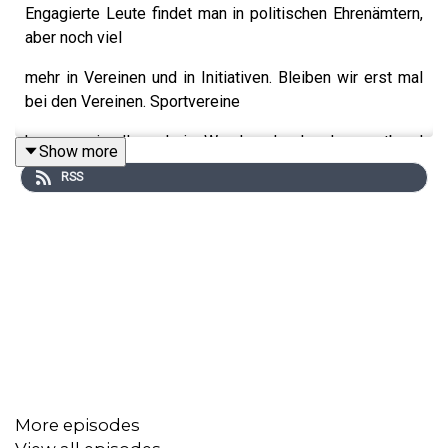
Engagierte Leute findet man in politischen Ehrenämtern,
aber noch viel
mehr in Vereinen und in Initiativen. Bleiben wir erst mal
bei den Vereinen. Sportvereine
kennen wir alle – kein Wunder, der Landessportbund
Show more
listet für Berlin mehr als 2300
RSS
Sportvereine auf mit über 780 tausend Mitgliedern. Viele
davon gehen hin, machen Sport
und zahlen dafür ihren Beitrag. Ca 60 tausend engagieren
sich ehrenamtlich im
Sportverein.
Das Kommunalpolitische Forum finden Sie hier:
More episodes
https://www.kommunalpolitik-berlin.de/