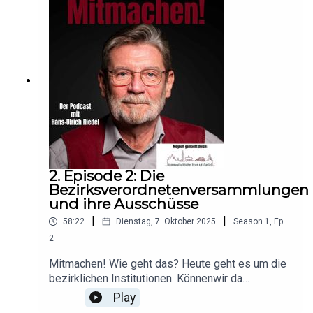
finanziellen Eigenverantwortung“ umfasst.
Allerdings hört sich das schon ein bißchen nach
Schuldnerberatung an. Also, was heißt
Bezirkhaushalt, wie ist das geregelt und wer kann
darüber bestimmen - Fragen, auf die Ihr
Antworten bekommt!
2. Episode 2: Die
Bezirksverordnetenversammlungen
und ihre Ausschüsse
|
|
58:22
Dienstag, 7. Oktober 2025
Season
1
,
Ep.
2
Mitmachen! Wie geht das? Heute geht es um die
bezirklichen Institutionen. Könnenwir da
überhaupt mitmachen? Ja, klar! Geht wählen!
Play
Beteiligt Euch! Diesen Aufruf kennenwir alle –