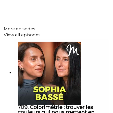
best-seller,
Le pouvoir incroyable des mouvements
primordiaux
, est publié aux éditions Eyrolles. Épisode
#689
More episodes
View all episodes
Quelques citations du podcast avec Lucas Bourguignon :
"Avoir une immaturité sensorielle à l'âge adulte, c'est des
contraintes."
"La société a évolué plus vite que l'humanité. Et là, on se
retrouve au niveau sensoriel dans un désordre sans
nom."
"Intégrer les réflexes, ça ne rend pas les gens plus forts,
ça leur permet juste de ne pas être limités dans leur
plein potentiel."
709. Colorimétrie : trouver les
couleurs qui nous mettent en