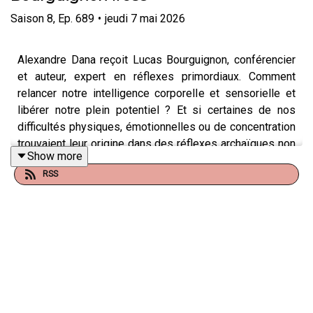
Saison
8
,
Ep.
689
•
jeudi 7 mai 2026
Alexandre Dana reçoit Lucas Bourguignon, conférencier
et auteur, expert en réflexes primordiaux. Comment
relancer notre intelligence corporelle et sensorielle et
libérer notre plein potentiel ? Et si certaines de nos
difficultés physiques, émotionnelles ou de concentration
trouvaient leur origine dans des réflexes archaïques non
Show more
intégrés ? Ces mouvements primordiaux, présents dès
RSS
la naissance, sont les fondations de notre
développement moteur, sensoriel et neurologique mais
lorsqu’ils restent actifs et qu'ils sont mal intégrés, ils
peuvent perturber notre posture, notre gestion du stress,
notre attention et même nos apprentissages. À travers
des clés concrètes et des exercices accessibles à tous,
Lucas Bourguignon nous montre comment relancer les
mécanismes naturels de notre corps et retrouver
mobilité, sérénité et équilibre au quotidien. Son livre, déjà