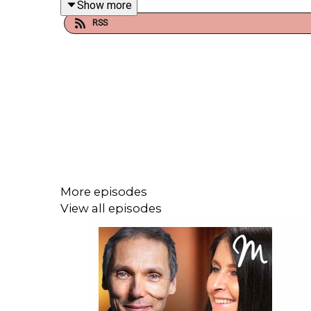
Show more
RSS
Avec Lugdivine Meytre j'aborderai les thèmes suiva
Appelée à l’origine « la Contrôlogie », la m
Quels sont les principes de la méthode Pila
Pouvez-vous nous donner quelques exerci
Que peut-on faire comme routine du matin ?
En combien de temps peut-on progresser ?
A qui s'adresse le Pilates ?
Que peut apporter un Challenge Pilates ?
More episodes
View all episodes
Qui est mon invitée de la semaine Lugdivine Meyt
Lugdvine, alias
LudiPilates
sur les réseaux socia
synchronisée. Avec Laury Thilleman elle sort son li