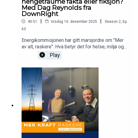
hengetraume fakta eller fiksjon?
Med Dag Reynolds fra
DownRight
|
|
40:51
tirsdag 16. desember 2025
Season
2
,
Ep.
63
Energikommisjonen har gitt marsjordre om "Mer
av alt, raskere". Hva betyr det for helse, miljø og
sikkerhet at vi skal bygge mer kraft - raskere?
Play
Dette spørsmålet stiller Pia Kristensen Moe i
podcasten Mer kraft raskere - uten dødsfall. Vi
snakker med alle bransjer som arbeider i høyden
for å se om vi kan lære noe av hverandre.