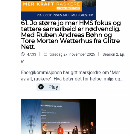
61. Jo større jo mer HMS fokus og
tettere samarbeid er nødvendig.
Med Ruben Andreas Bøhn og
Tore Morten Wetterhus fra Glitre
Nett.
|
|
47:33
torsdag 27. november 2025
Season
2
,
Ep.
61
Energikommisjonen har gitt marsjordre om "Mer
av alt, raskere". Hva betyr det for helse, miljø og
sikkerhet at vi skal bygge mer kraft - raskere?
Play
Dette spørsmålet stiller Pia Kristensen Moe i
podcasten Mer kraft raskere - uten dødsfall.