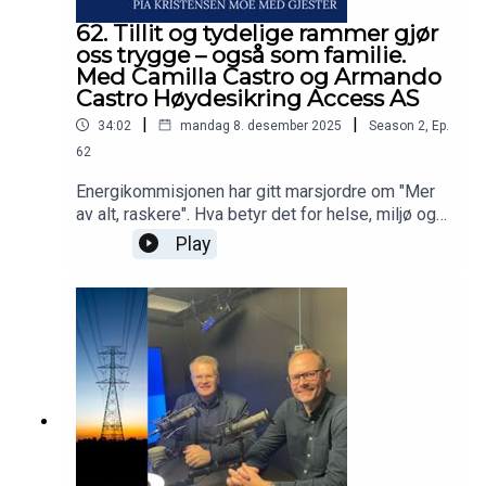
62. Tillit og tydelige rammer gjør
oss trygge – også som familie.
Med Camilla Castro og Armando
Castro Høydesikring Access AS
|
|
34:02
mandag 8. desember 2025
Season
2
,
Ep.
62
Energikommisjonen har gitt marsjordre om "Mer
av alt, raskere". Hva betyr det for helse, miljø og
sikkerhet at vi skal bygge mer kraft - raskere?
Play
Dette spørsmålet stiller Pia Kristensen Moe i
podcasten Mer kraft raskere - uten dødsfall.