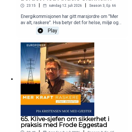
|
|
23:15
søndag 12. juli 2026
Season
3
,
Ep.
66
Energikommisjonen har gitt marsjordre om "Mer
av alt, raskere". Hva betyr det for helse, miljø og
sikkerhet at vi skal bygge mer kraft - raskere?
Play
Dette spørsmålet stiller Pia Kristensen Moe i
podcasten Mer kraft raskere - uten dødsfall.Vi
snakker med alle bransjer som arbeider i høyden
for å se om vi kan lære noe av hverandre.
65. Klive-sjefen om sikkerhet i
praksis med Frode Eggestad