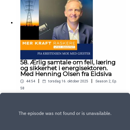
langsiktige hensyn. Hvor går grensen mellom
nødvendig tempo og uakseptabel risiko? Lisa
Tømmervåg, Moderator, Europower.
58. Ærlig samtale om feil, læring
og sikkerhet i energisektoren.
Med Henning Olsen fra Eidsiva
|
|
44:54
torsdag 16. oktober 2025
Season
2
,
Ep.
58
Energikommisjonen har gitt marsjordre om "Mer
av alt, raskere". Hva betyr det for helse, miljø og
sikkerhet at vi skal bygge mer kraft - raskere?
Play
Dette spørsmålet stiller Pia Kristensen Moe i
podcasten Mer kraft raskere - uten dødsfall.