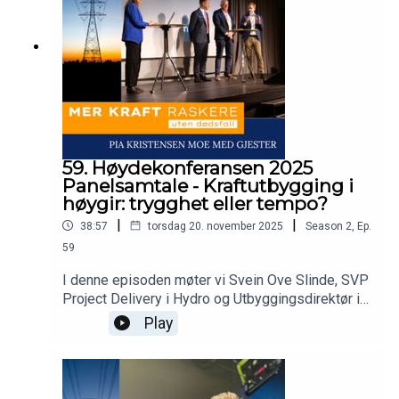
sammen.Moderator:Pia Kristensen Moe,
EuropowerPaneldeltakere:Gudbjørg Løvold, Leder
Helse, Miljø, Sikkerhet og Kvalitet, ElinettUzma
Sattar, Leder SHA i Utbygging, StatnettEndre
Jacobsen, Seniorrådgiver SHA, StatnettTerje
Busk, Senior HMSK-rådgiver, Nettpartner
59. Høydekonferansen 2025
Panelsamtale - Kraftutbygging i
høygir: trygghet eller tempo?
|
|
38:57
torsdag 20. november 2025
Season
2
,
Ep.
59
I denne episoden møter vi Svein Ove Slinde, SVP
Project Delivery i Hydro og Utbyggingsdirektør i
Statkraft, Terje Aasland, Norges energiminister,
Play
og Henning Olsen, konsernsjef i Eidsiva Energi.
Sammen diskuterer vi hvordan Norge kan levere
mer kraft raskere – uten å gå på kompromiss
med sikkerhet, forsyningssikkerhet og