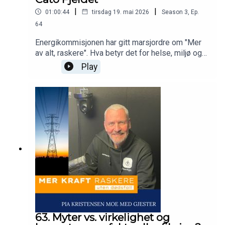
|
|
01:00:44
tirsdag 19. mai 2026
Season
3
,
Ep.
64
Energikommisjonen har gitt marsjordre om "Mer
av alt, raskere". Hva betyr det for helse, miljø og
sikkerhet at vi skal bygge mer kraft - raskere?
Play
Dette spørsmålet stiller Pia Kristensen Moe i
podcasten Mer kraft raskere - uten dødsfall.Vi
snakker med alle bransjer som arbeider i høyden
for å se om vi kan lære noe av hverandre.
63. Myter vs. virkelighet og