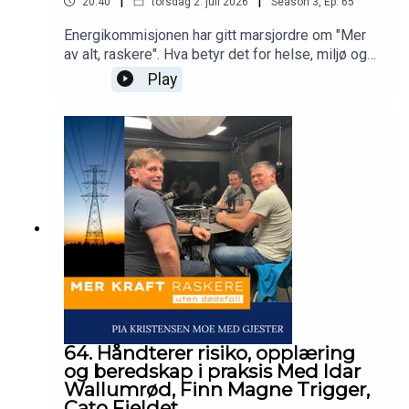
|
|
20:40
torsdag 2. juli 2026
Season
3
,
Ep.
65
Energikommisjonen har gitt marsjordre om "Mer
av alt, raskere". Hva betyr det for helse, miljø og
sikkerhet at vi skal bygge mer kraft - raskere?
Play
Dette spørsmålet stiller Pia Kristensen Moe i
podcasten Mer kraft raskere - uten dødsfall.Vi
snakker med alle bransjer som arbeider i høyden
for å se om vi kan lære noe av hverandre.
64. Håndterer risiko, opplæring
og beredskap i praksis Med Idar
Wallumrød, Finn Magne Trigger,
Cato Fjeldet