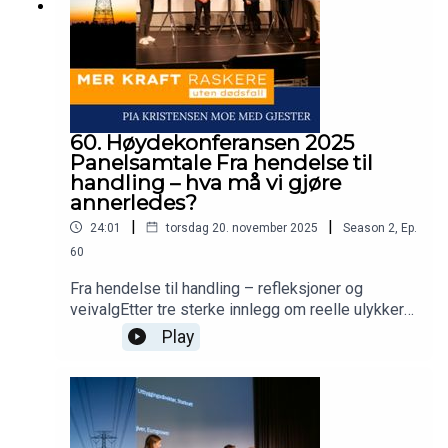
60. Høydekonferansen 2025
Panelsamtale Fra hendelse til
handling – hva må vi gjøre
annerledes?
|
|
24:01
torsdag 20. november 2025
Season
2
,
Ep.
60
Fra hendelse til handling – refleksjoner og
veivalgEtter tre sterke innlegg om reelle ulykker
samler vi nå et erfarent panel til en åpen og ærlig
Play
samtale. Hva skjer egentlig etter en ulykke?
Hvordan sikrer vi at læringen fører til varig
endring? Hva fungerer – og hva må vi våge å gjøre
annerledes?Vi diskuterer kultur, ansvar og
forebygging for å bli bedre