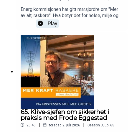
Energikommisjonen har gitt marsjordre om "Mer
av alt, raskere". Hva betyr det for helse, miljø og
sikkerhet at vi skal bygge mer kraft - raskere?
Play
Dette spørsmålet stiller Pia Kristensen Moe i
podcasten Mer kraft raskere - uten dødsfall.Vi
snakker med alle bransjer som arbeider i høyden
for å se om vi kan lære noe av hverandre.
65. Klive-sjefen om sikkerhet i
praksis med Frode Eggestad
|
|
20:40
torsdag 2. juli 2026
Season
3
,
Ep.
65