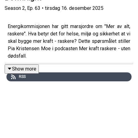
Season
2
,
Ep.
63
•
tirsdag 16. desember 2025
Energikommisjonen har gitt marsjordre om "Mer av alt,
raskere". Hva betyr det for helse, miljø og sikkerhet at vi
skal bygge mer kraft - raskere? Dette spørsmålet stiller
Pia Kristensen Moe i podcasten Mer kraft raskere - uten
dødsfall.
Vi snakker med alle bransjer som arbeider i høyden for å
Show more
se om vi kan lære noe av hverandre.
RSS