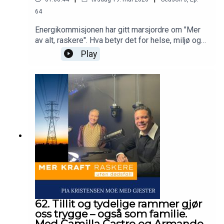
64
Energikommisjonen har gitt marsjordre om "Mer
av alt, raskere". Hva betyr det for helse, miljø og
sikkerhet at vi skal bygge mer kraft - raskere?
Play
Dette spørsmålet stiller Pia Kristensen Moe i
podcasten Mer kraft raskere - uten dødsfall.Vi
snakker med alle bransjer som arbeider i høyden
for å se om vi kan lære noe av hverandre.
62. Tillit og tydelige rammer gjør
oss trygge – også som familie.
Med Camilla Castro og Armando