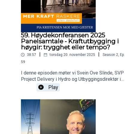
Sattar, Leder SHA i Utbygging, StatnettEndre
Jacobsen, Seniorrådgiver SHA, StatnettTerje
Busk, Senior HMSK-rådgiver, Nettpartner
59. Høydekonferansen 2025
Panelsamtale - Kraftutbygging i
høygir: trygghet eller tempo?
|
|
38:57
torsdag 20. november 2025
Season
2
,
Ep.
59
I denne episoden møter vi Svein Ove Slinde, SVP
Project Delivery i Hydro og Utbyggingsdirektør i
Statkraft, Terje Aasland, Norges energiminister,
Play
og Henning Olsen, konsernsjef i Eidsiva Energi.
Sammen diskuterer vi hvordan Norge kan levere
mer kraft raskere – uten å gå på kompromiss
med sikkerhet, forsyningssikkerhet og
langsiktige hensyn. Hvor går grensen mellom
nødvendig tempo og uakseptabel risiko? Lisa
Tømmervåg, Moderator, Europower.