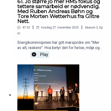
61. Jo større jo mer HMS fokus og
tettere samarbeid er nødvendig.
Med Ruben Andreas Bøhn og
Tore Morten Wetterhus fra Glitre
Nett.
|
|
47:33
torsdag 27. november 2025
Season
2
,
Ep.
61
Energikommisjonen har gitt marsjordre om "Mer
av alt, raskere". Hva betyr det for helse, miljø og
sikkerhet at vi skal bygge mer kraft - raskere?
Play
Dette spørsmålet stiller Pia Kristensen Moe i
podcasten Mer kraft raskere - uten dødsfall.