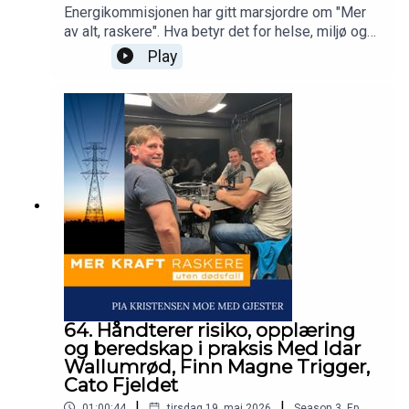
Energikommisjonen har gitt marsjordre om "Mer
av alt, raskere". Hva betyr det for helse, miljø og
sikkerhet at vi skal bygge mer kraft - raskere?
Play
Dette spørsmålet stiller Pia Kristensen Moe i
podcasten Mer kraft raskere - uten dødsfall.Vi
snakker med alle bransjer som arbeider i høyden
for å se om vi kan lære noe av hverandre.
64. Håndterer risiko, opplæring
og beredskap i praksis Med Idar
Wallumrød, Finn Magne Trigger,
Cato Fjeldet
|
|
01:00:44
tirsdag 19. mai 2026
Season
3
,
Ep.