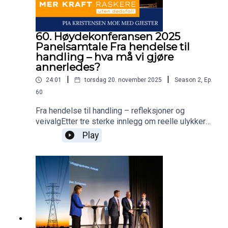
60. Høydekonferansen 2025
Panelsamtale Fra hendelse til
handling – hva må vi gjøre
annerledes?
|
|
24:01
torsdag 20. november 2025
Season
2
,
Ep.
60
Fra hendelse til handling – refleksjoner og
veivalgEtter tre sterke innlegg om reelle ulykker
samler vi nå et erfarent panel til en åpen og ærlig
Play
samtale. Hva skjer egentlig etter en ulykke?
Hvordan sikrer vi at læringen fører til varig
endring? Hva fungerer – og hva må vi våge å gjøre
annerledes?Vi diskuterer kultur, ansvar og
forebygging for å bli bedre
sammen.Moderator:Pia Kristensen Moe,
EuropowerPaneldeltakere:Gudbjørg Løvold, Leder
Helse, Miljø, Sikkerhet og Kvalitet, ElinettUzma