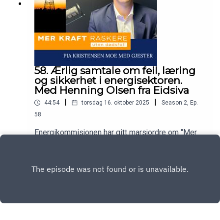
58. Ærlig samtale om feil, læring
og sikkerhet i energisektoren.
Med Henning Olsen fra Eidsiva
|
|
44:54
torsdag 16. oktober 2025
Season
2
,
Ep.
58
Energikommisjonen har gitt marsjordre om "Mer
av alt, raskere". Hva betyr det for helse, miljø og
sikkerhet at vi skal bygge mer kraft - raskere?
Play
Dette spørsmålet stiller Pia Kristensen Moe i
podcasten Mer kraft raskere - uten dødsfall.