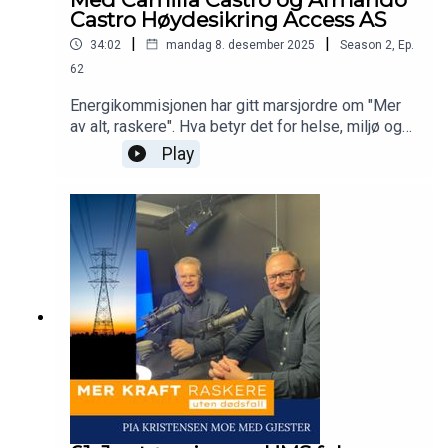
Castro Høydesikring Access AS
|
|
34:02
mandag 8. desember 2025
Season
2
,
Ep.
62
Energikommisjonen har gitt marsjordre om "Mer
av alt, raskere". Hva betyr det for helse, miljø og
sikkerhet at vi skal bygge mer kraft - raskere?
Play
Dette spørsmålet stiller Pia Kristensen Moe i
podcasten Mer kraft raskere - uten dødsfall.