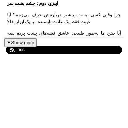
اپیزود دوم : چشم پشت سر
چرا وقتی کسی نیست، بیشتر درباره‌ش حرف می‌زنیم؟ آیا
غیبت فقط یک عادت ناپسنده‌ ، یا یک ابزار بقا؟
آیا ذهن ما به‌طور طبیعی عاشق قصه‌های پشت پرده بقیه
است؟
Show more
RSS
در این اپیزود، با دو کاپیتان منتورتو سوار کشتی میشیم و یک
توقف می کنیم تو دل جنگل‌های انسان‌ نخستین
و از اونجا تا کوچه‌های امروز، دنبال ریشه‌های «حرف پشت
سر» می‌گردیم
از نقش مغز در تحلیل شایعه، تا فرگشت غیبت به‌عنوان ابزار
کنترل اجتماعی و ارتباط، و نگاهی نقادانه به اینکه چرا غیبت
توبعضی از فرهنگ‌ها این‌قدر رایجه
اگه تا حالا پشت سرت حرف زدن یا خودت حرف زدی، تو این
اپیزود می‌خوایم بدون قضاوت، فقط بفهمیم ماجرا چیه