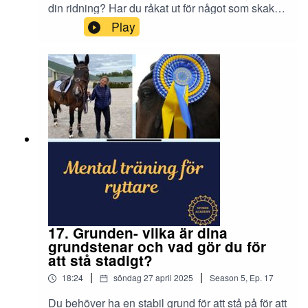
din ridning? Har du råkat ut för något som skakat
dig i grunden? Eller har det bara kommit
Play
smygande?En obehagskänsla där du inte längre
litar på dig själv och det du tidigare inte alls hade
några problem med.Då kan det vara svårt att ta
sig upp igen på egen hand. Jag ger några tips
om hur du kan hantera problemet.
17. Grunden- vilka är dina
grundstenar och vad gör du för
att stå stadigt?
|
|
18:24
söndag 27 april 2025
Season
5
,
Ep.
17
Du behöver ha en stabil grund för att stå på för att