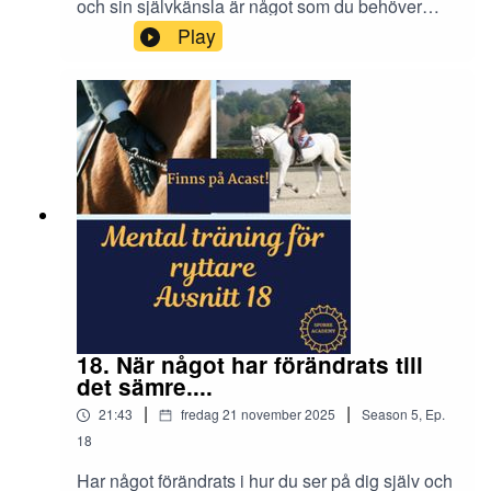
och sin självkänsla är något som du behöver
göra hela livet. Olika saker som händer påverkar
Play
oss, och ökar eller minskar självförtroendet och
bilden av oss själva.För att du ska våga ta itu
med utmanande uppgifter och kliva utanför din
comfort zone så behöver självbilden vara
vältränad.Hur gör du för att stärka ditt
självförtroende?
18. När något har förändrats till
det sämre....
|
|
21:43
fredag 21 november 2025
Season
5
,
Ep.
18
Har något förändrats i hur du ser på dig själv och