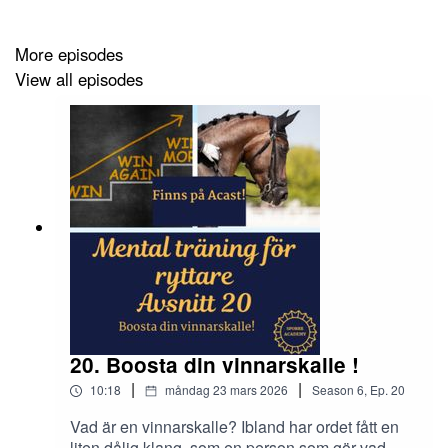
Lyssna gärna på ljudfilen många gånger, den ger mer
effekt vartefter dina sinnen känner igen känslan.
More episodes
Lycka till, Maria
View all episodes
20. Boosta din vinnarskalle !
|
|
10:18
måndag 23 mars 2026
Season
6
,
Ep.
20
Vad är en vinnarskalle? Ibland har ordet fått en
liten dålig klang, som en person som gör vad