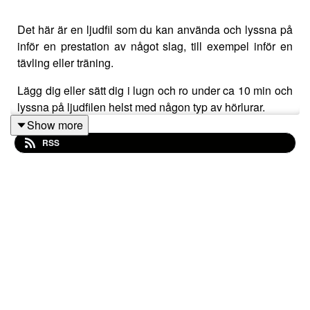
Det här är en ljudfil som du kan använda och lyssna på
inför en prestation av något slag, till exempel inför en
tävling eller träning.
Lägg dig eller sätt dig i lugn och ro under ca 10 min och
lyssna på ljudfilen helst med någon typ av hörlurar.
Show more
Låt orden gå djupt in och koncentrera dig på din lugna
RSS
andning och avslappning.
Bäst effekt har du om du tidigare har grundtränat
"Muskulär avspänning"
Tycker du att det hjälpte dig?
Det krävs en del träning att låta suggestioner gå rakt in i
ditt undermedvetna utan att hjärnan ska värdera och
kritisera.