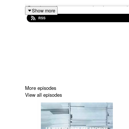
Dans les années 1960 et 1970, lors du premier cho
Show more
les mines du nord et de la Lorraine. Ils représen
RSS
selon des critères on ne peut plus précis pour trav
Découvrez sur Memento, une série réalisée auto
même dangereuses dans le nord de la France.
Pour cette série documentaire, je suis accompagn
Diana Cooper Richet, historienne, écrivain
More episodes
Quentin en Yvelines : https://www.connaiss
View all episodes
Hicham Jamid, docteur en sociologie au Co
Population Environnement Développement : 