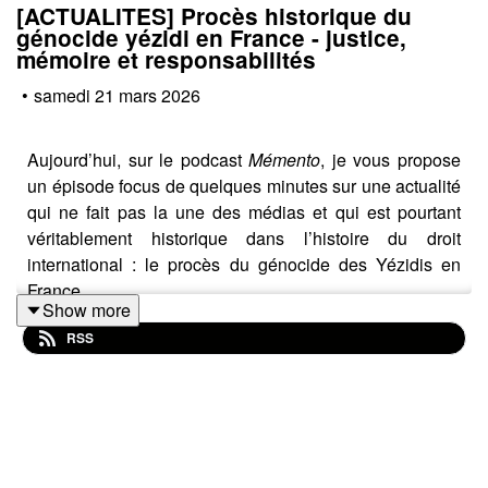
[ACTUALITES] Procès historique du
génocide yézidi en France - justice,
mémoire et responsabilités
•
samedi 21 mars 2026
Aujourd’hui, sur le podcast
Mémento
, je vous propose
un épisode focus de quelques minutes sur une actualité
qui ne fait pas la une des médias et qui est pourtant
véritablement historique dans l’histoire du droit
international : le procès du génocide des Yézidis en
France.
Show more
Nous avions déjà abordé ce génocide dans un épisode
RSS
publié il y a quelque temps. Je vous invite évidemment
à l’écouter pour mieux comprendre ce que je vais vous
partager dans les prochaines minutes. Même si je ferai
quelques rappels essentiels, cet épisode précédent
vous permettra de saisir toute la profondeur historique et