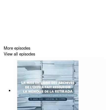
Ce projet, porté par l’artiste Jean-Luc Verna et
l’association Les oubliées de la mémoire, ne vise pas
seulement à honorer les morts. Il cherche inscrire dans
l’espace public un pan d’histoire longtemps tu, à
transmettre cette mémoire aux générations futures et à
alerter sur les régressions actuelles des droits
LGPTQIA+ dans le monde.
More episodes
View all episodes
A cette occasion, dans ce nouvel épisode de Memento,
je vous propose donc de revenir sur les persécutions
subies par les personnes homosexuelles sous le régime
nazi, en particulier les hommes arrêtés, emprisonnes ou
déportés en raison de leur orientation sexuelle. Nous
verrons aussi ensemble les raisons pour lesquelles ces
victimes ont été si longtemps exclues de la mémoire
collective, avant de détailler les efforts de
reconnaissance entrepris au fil des décénnies. Et enfin,