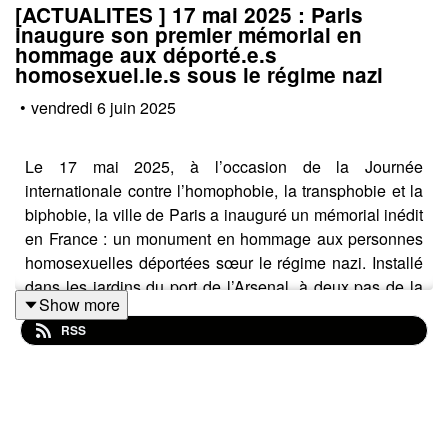
[ACTUALITES ] 17 mai 2025 : Paris
inaugure son premier mémorial en
hommage aux déporté.e.s
homosexuel.le.s sous le régime nazi
•
vendredi 6 juin 2025
Le 17 mai 2025, à l’occasion de la Journée
internationale contre l’homophobie, la transphobie et la
biphobie, la ville de Paris a inauguré un mémorial inédit
en France : un monument en hommage aux personnes
homosexuelles déportées sœur le régime nazi. Installé
dans les jardins du port de l’Arsenal, à deux pas de la
Show more
Bastille, ce mémorial représente un tournant majeur
RSS
dans la reconnaissance des persécutions subies par les
personnes LBGTQIA+ pendant la Seconde Guerre
Mondiale.