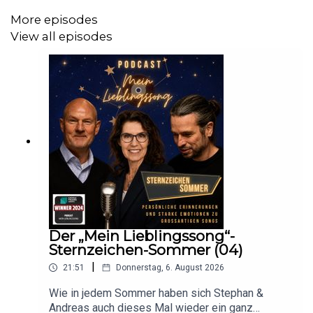
gesellschaftlichen Fragen unserer Zeit: Sein
More episodes
Lieblingssong
„Rich Men North Of Richmond“
berührt,
View all episodes
polarisiert und stellt unbequeme Fragen über Geld,
Gerechtigkeit und Verantwortung. Ein ehrliches Gespräch
über Menschlichkeit, Werte – und darüber, warum Musik
manchmal der direkteste Spiegel unserer Zeit ist.
Mit
Marco Bülow
tauchst du in die doppelte Botschaft
von Deichkinds
„Denken Sie groß“
ein: ein Track
zwischen Ironie und Ernst, Motivation und Kritik. Aus der
Sicht eines ehemaligen Bundestagsabgeordneten wird
klar, warum dieser Song zum Soundtrack einer Haltung
werden kann – und warum wir alle öfter den Mut
Der „Mein Lieblingssong“-
Sternzeichen-Sommer (04)
brauchen, anders und größer zu denken.
|
21:51
Donnerstag, 6. August 2026
Wie in jedem Sommer haben sich Stephan &
Zum Abschluss bringt
Timo Tautges
volle Energie ins
Andreas auch dieses Mal wieder ein ganz