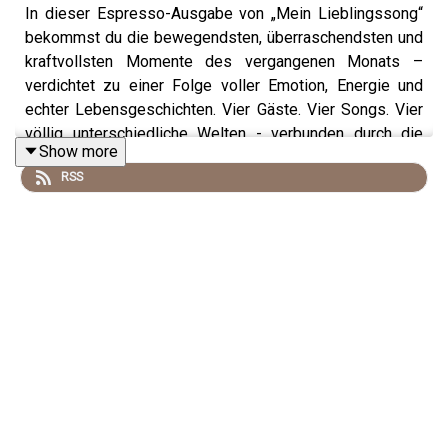
In dieser Espresso-Ausgabe von „Mein Lieblingssong“
bekommst du die bewegendsten, überraschendsten und
kraftvollsten Momente des vergangenen Monats –
verdichtet zu einer Folge voller Emotion, Energie und
echter Lebensgeschichten. Vier Gäste. Vier Songs. Vier
völlig unterschiedliche Welten - verbunden durch die
Show more
Magie der Musik.
RSS
Hermann Meyersick
nimmt dich mit in die Freiheit und
Unbeschwertheit der 70er, wenn bei
„September“
von
Earth, Wind & Fire die Erinnerungen an wilde Nächte,
legendäre Partys und eine lebenslange Freundschaft
aufleuchten. Ein Funk-Klassiker, der für ihn nicht nur nach
Lebenslust, sondern nach Identität klingt.
Dr. Alex von Frankenberg
hingegen führt in die