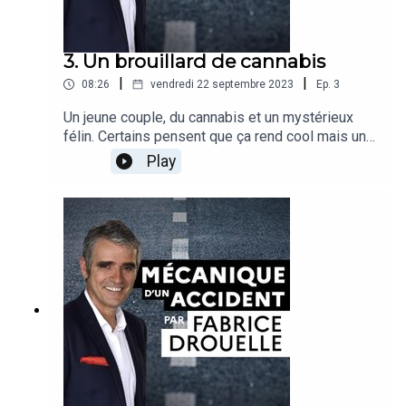
3. Un brouillard de cannabis
|
|
08:26
vendredi 22 septembre 2023
Ep.
3
Un jeune couple, du cannabis et un mystérieux
félin. Certains pensent que ça rend cool mais un
joint sur la route perturbe dangereusement les
Play
réflexes et l’attention. Dans cet épisode, Fabrice
Drouelle et son invité parlent du danger à
minimiser les effets du cannabis sur la
conduite.Récit : Fabrice DrouelleInvité : Nicolas
Simon, responsable de l'unité de consultation
d'addictologie (Hôpital de la Timone, AP-HM)