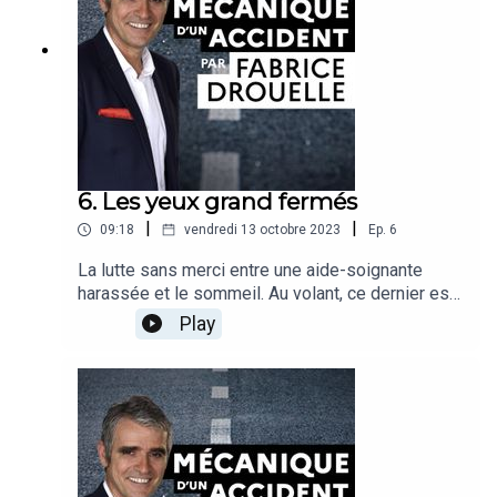
(université Gustave Eiffel)
6. Les yeux grand fermés
|
|
09:18
vendredi 13 octobre 2023
Ep.
6
La lutte sans merci entre une aide-soignante
harassée et le sommeil. Au volant, ce dernier est
un adversaire imbattable. Fabrice Drouelle et son
Play
invité nous éveillent aux dangers de la
somnolence au volant alors que le manque de
sommeil est devenu un véritable phénomène de
société.Récit : Fabrice DrouelleInvité : Damien
Léger, professeur d’université, chef de service du
centre du sommeil et de la vigilance (Hôtel-Dieu,
AP-HP)