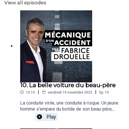
View all episodes
10. La belle voiture du beau-père
|
|
10:10
vendredi 10 novembre 2023
Ep.
10
La conduite virile, une conduite à risque. Un jeune
homme s’empare du bolide de son beau-père,
l’occasion d’épater sa copine. Fabrice Drouelle et
Play
son invitée explorent l’impact trop méconnu des
stéréotypes de genre sur la route.Récit : Fabrice