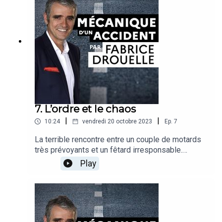
Marie Gallot, médecin, conseillère santé auprès
de la déléguée interministérielle à la Sécurité
routière
7. L’ordre et le chaos
|
|
10:24
vendredi 20 octobre 2023
Ep.
7
La terrible rencontre entre un couple de motards
très prévoyants et un fêtard irresponsable.
Fabrice Drouelle et son invité s’interrogent sur la
Play
valorisation de la prise de risque chez les jeunes
hommes et l’incapacité que l’on a parfois à dire
non à un conducteur alcoolisé qui vous met en
danger de mort.Récit : Fabrice DrouelleInvité :
Julien Cestac, docteur en psychologie sociale