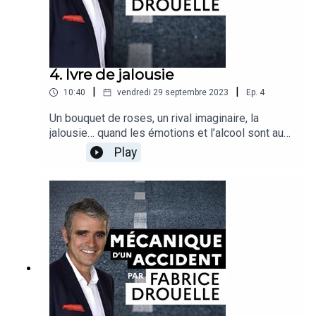
Laboratoire des Mécanismes d’Accidents
(université Gustave Eiffel)
4. Ivre de jalousie
|
|
10:40
vendredi 29 septembre 2023
Ep.
4
Un bouquet de roses, un rival imaginaire, la
jalousie… quand les émotions et l’alcool sont au
volant, il n’y a plus vraiment de conducteur. Avec
Play
Fabrice Drouelle et son invité, suivez la journée
chaotique et dramatique d’un homme dépassé par
ses tourments intérieurs.Récit : Fabrice
DrouelleInvité : Stéphane Buffat, médecin,
directeur du laboratoire d’accidentologie de
biomécanique et du comportement humain