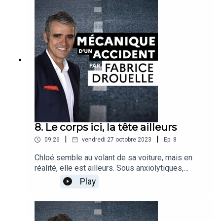
DrouelleInvité : Marie Axelle Granié, directrice du
laboratoire Mobilité durable, Individu, Société
(université Gustave Eiffel)
8. Le corps ici, la tête ailleurs
|
|
09:26
vendredi 27 octobre 2023
Ep.
8
Chloé semble au volant de sa voiture, mais en
réalité, elle est ailleurs. Sous anxiolytiques,
obsédée par ses soucis, son attention est
Play
flottante et ses réflexes amoindris. Son histoire
donne l’occasion à Fabrice Drouelle et son
invitée, d’explorer l’impact des médicaments sur
la conduite.Récit : Fabrice DrouelleInvité : Anne-