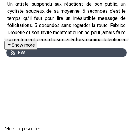
Un artiste suspendu aux réactions de son public, un
cycliste soucieux de sa moyenne. 5 secondes c’est le
temps qu’il faut pour lire un irrésistible message de
félicitations. 5 secondes sans regarder la route. Fabrice
Drouelle et son invité montrent qu’on ne peut jamais faire
correctement deux choses à la fois comme téléphoner
Show more
et conduire.
RSS
Récit : Fabrice Drouelle
Invité : Emmanuel Lagarde, épidémiologiste, directeur de
recherche (INSERM)
More episodes