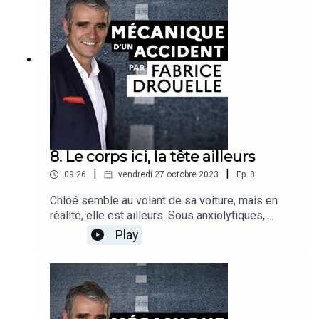
conduire.Récit : Fabrice DrouelleInvité : Emmanuel
Lagarde, épidémiologiste, directeur de recherche
(INSERM)
8. Le corps ici, la tête ailleurs
|
|
09:26
vendredi 27 octobre 2023
Ep.
8
Chloé semble au volant de sa voiture, mais en
réalité, elle est ailleurs. Sous anxiolytiques,
obsédée par ses soucis, son attention est
Play
flottante et ses réflexes amoindris. Son histoire
donne l’occasion à Fabrice Drouelle et son
invitée, d’explorer l’impact des médicaments sur
la conduite.Récit : Fabrice DrouelleInvité : Anne-
Marie Gallot, médecin, conseillère santé auprès