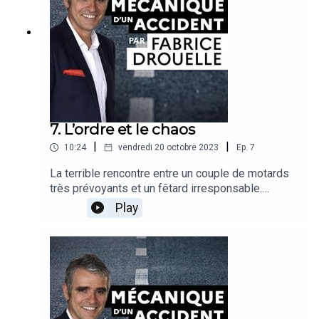
de la déléguée interministérielle à la Sécurité
routière
7. L’ordre et le chaos
|
|
10:24
vendredi 20 octobre 2023
Ep.
7
La terrible rencontre entre un couple de motards
très prévoyants et un fêtard irresponsable.
Fabrice Drouelle et son invité s’interrogent sur la
Play
valorisation de la prise de risque chez les jeunes
hommes et l’incapacité que l’on a parfois à dire
non à un conducteur alcoolisé qui vous met en
danger de mort.Récit : Fabrice DrouelleInvité :
Julien Cestac, docteur en psychologie sociale
(université Gustave Eiffel)