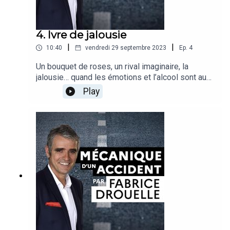
4. Ivre de jalousie
|
|
10:40
vendredi 29 septembre 2023
Ep.
4
Un bouquet de roses, un rival imaginaire, la
jalousie… quand les émotions et l’alcool sont au
volant, il n’y a plus vraiment de conducteur. Avec
Play
Fabrice Drouelle et son invité, suivez la journée
chaotique et dramatique d’un homme dépassé par
ses tourments intérieurs.Récit : Fabrice
DrouelleInvité : Stéphane Buffat, médecin,
directeur du laboratoire d’accidentologie de
biomécanique et du comportement humain