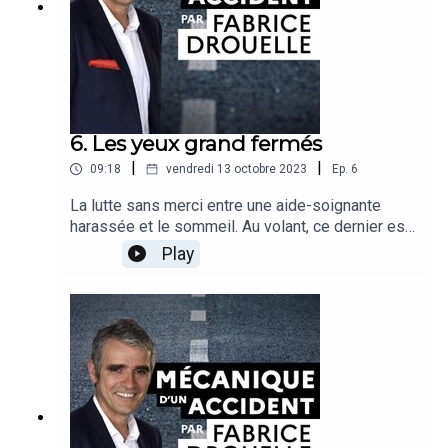
6. Les yeux grand fermés
|
|
09:18
vendredi 13 octobre 2023
Ep.
6
La lutte sans merci entre une aide-soignante
harassée et le sommeil. Au volant, ce dernier est
un adversaire imbattable. Fabrice Drouelle et son
Play
invité nous éveillent aux dangers de la
somnolence au volant alors que le manque de
sommeil est devenu un véritable phénomène de
société.Récit : Fabrice DrouelleInvité : Damien
Léger, professeur d’université, chef de service du
centre du sommeil et de la vigilance (Hôtel-Dieu,
AP-HP)