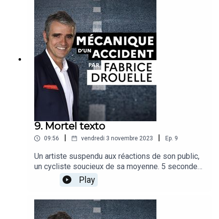
DrouelleInvité : Marie Axelle Granié, directrice du
laboratoire Mobilité durable, Individu, Société
(université Gustave Eiffel)
9. Mortel texto
|
|
09:56
vendredi 3 novembre 2023
Ep.
9
Un artiste suspendu aux réactions de son public,
un cycliste soucieux de sa moyenne. 5 secondes
c’est le temps qu’il faut pour lire un irrésistible
Play
message de félicitations. 5 secondes sans
regarder la route. Fabrice Drouelle et son invité
montrent qu’on ne peut jamais faire correctement
deux choses à la fois comme téléphoner et