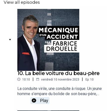
View all episodes
10. La belle voiture du beau-père
|
|
10:10
vendredi 10 novembre 2023
Ep.
10
La conduite virile, une conduite à risque. Un jeune
homme s’empare du bolide de son beau-père,
l’occasion d’épater sa copine. Fabrice Drouelle et
Play
son invitée explorent l’impact trop méconnu des
stéréotypes de genre sur la route.Récit : Fabrice