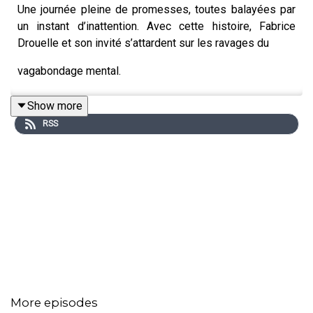
Une journée pleine de promesses, toutes balayées par
un instant d’inattention. Avec cette histoire, Fabrice
Drouelle et son invité s’attardent sur les ravages du
vagabondage mental.
Show more
RSS
Un jeune père en route vers la maternité. Un grand-père
heureux d’accueillir son petit-fils. Quand avoir la tête
ailleurs ruine les belles promesses d’une journée qui
s’annonçait magnifique. Avec ce récit, Fabrice Drouelle et
son invité décryptent un danger trop méconnu, celui du
vagabondage mental au volant.
Récit : Fabrice Drouelle
Invité : Emmanuel Lagarde, épidémiologiste, directeur de
More episodes
recherche (INSERM).