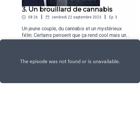
3. Un brouillard de cannabis
|
|
08:26
vendredi 22 septembre 2023
Ep.
3
Un jeune couple, du cannabis et un mystérieux
félin. Certains pensent que ça rend cool mais un
joint sur la route perturbe dangereusement les
Play
réflexes et l’attention. Dans cet épisode, Fabrice
Drouelle et son invité parlent du danger à
minimiser les effets du cannabis sur la
conduite.Récit : Fabrice DrouelleInvité : Nicolas
Simon, responsable de l'unité de consultation
d'addictologie (Hôpital de la Timone, AP-HM)
Copyright
Sécurité routière
Hébergé avec ❤️ par
Acast