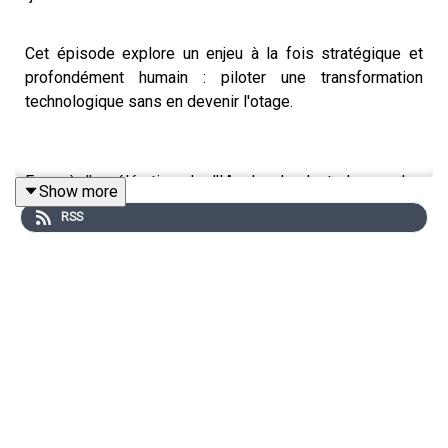
Cet épisode explore un enjeu à la fois stratégique et
profondément humain : piloter une transformation
technologique sans en devenir l'otage.
Face à l'accélération de l'IA, du cloud et des cycles
Show more
d'innovation, nombreuses sont les organisations qui ont
RSS
l'impression de courir après la technologie. Or, le
véritable défi n'est pas d'ordre technique, mais
managérial : comment maintenir un cap clair, structurer
ses décisions et faire preuve de discernement dans un
environnement en constante mutation ?
Charles Calestroupat dirige aujourd'hui Microsoft Europe
South. Son parcours l'a conduit du secteur public à la