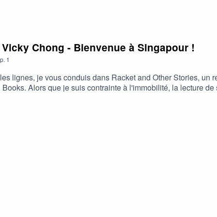
e Vicky Chong - Bienvenue à Singapour !
p.
1
es lignes, je vous conduis dans Racket and Other Stories, un re
ooks. Alors que je suis contrainte à l'immobilité, la lecture 
gapour. Vous rencontrerez dans ce recueil des Singapouriens et 
de la société. Vous ferez connaissance avec Vicky Chong qui a eu
ns sur Singapour et l’écriture. Pour en savoir plus sur Vicky C
lie Moulin.Montage et habillage sonore : Vincent Cateigne.Maque