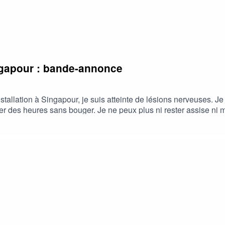
ingapour : bande-annonce
llation à Singapour, je suis atteinte de lésions nerveuses. Je m
er des heures sans bouger. Je ne peux plus ni rester assise ni ma
 l’île. En lisant, je suis de nouveau en mouvement. C’est cette d
nter. À écouter en marchant, en roulant, en volant, ou allongé.