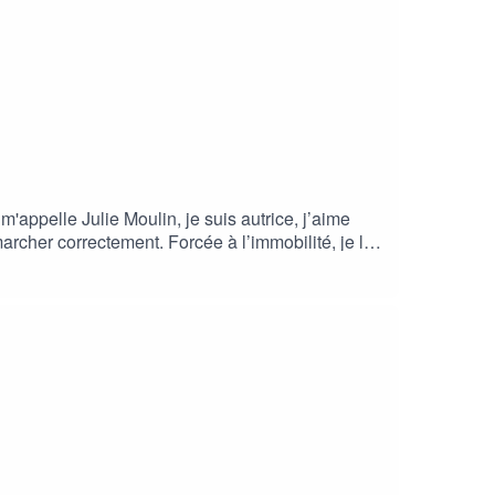
'appelle Julie Moulin, je suis autrice, j’aime
rcher correctement. Forcée à l’immobilité, je lis.
écouverte de Singapour, à travers les récits