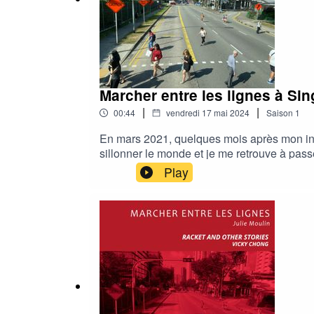
Marcher entre les lignes à S
|
|
00:44
vendredi 17 mai 2024
Saison
1
En mars 2021, quelques mois après mon insta
sillonner le monde et je me retrouve à pass
Et en lisant, je reprends mon exploration de
Play
d'auteurs locaux, que je voudrais vous raco