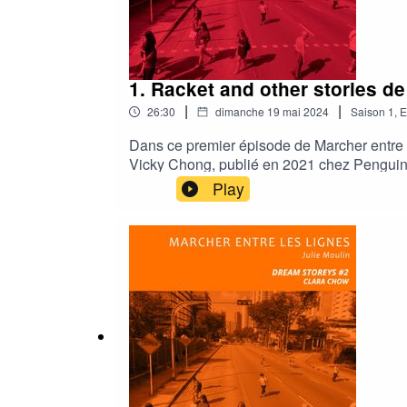
1. Racket and other stories d
|
|
26:30
dimanche 19 mai 2024
Saison
1
,
E
Dans ce premier épisode de Marcher entre l
Vicky Chong, publié en 2021 chez Penguin B
ville. En lisant, je suis de nouveau à Sin
Play
s'affranchir ou de se conformer aux règles 
2024. Elle répond à mes nombreuses questio
lignes est un podcast conçu et écrit par Ju
Vicky Chong.Traductions : Julie Moulin.