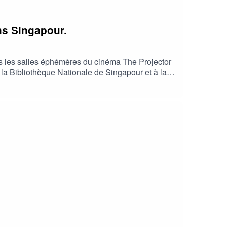
ns Singapour.
s les salles éphémères du cinéma The Projector
 la Bibliothèque Nationale de Singapour et à la
t de littérature. Un jeu de cache-cache
om/ Marcher entre les lignes est un podcast écrit
nférences de Clara Chow publiés avec son