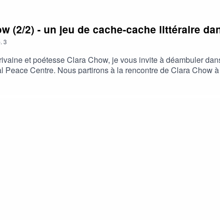
 (2/2) - un jeu de cache-cache littéraire da
.
3
ivaine et poétesse Clara Chow, je vous invite à déambuler dan
ial Peace Centre. Nous partirons à la rencontre de Clara Chow à
parlera du temps, de l'évolution du paysage urbain à Singapour e
re de Clara Chow est à retrouver ici:https://clarachow.weebly.c
llage sonore: Vincent Cateigne.Extraits des performances et co
lin