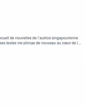
cueil de nouvelles de l’autrice singapourienne
de ses textes me plonge de nouveau au cœur de la
des Singapouriennes face aux choix de
 la gentillesse de m’accueillir chez elle en avril
hong :https://vickychong.sg/ Marcher entre les
tte : Hélène Le ChatelierLectures en anglais :