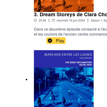
3. Dream Storeys de Clara Chow
|
|
25:36
mercredi 19 juin 2024
Saison
1
,
Ep
Dans ce deuxième épisode consacré à l'écr
et les couloirs de l'ancien centre commerc
galerie d’art Ipreciation. Clara Chow nous 
Play
passionnant. And if we meet, we meet!L'oeuv
et conçu par Julie Moulin.Montage et habi
aimable autorisation.Traductions: Julie Mou