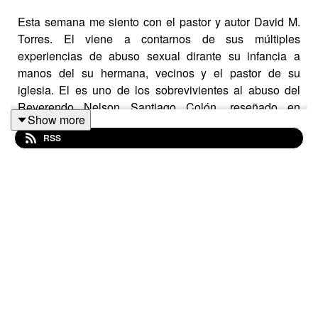
Esta semana me siento con el pastor y autor David M.
Torres. El viene a contarnos de sus múltiples
experiencias de abuso sexual dirante su infancia a
manos del su hermana, vecinos y el pastor de su
iglesia. El es uno de los sobrevivientes al abuso del
Reverendo Nelson Santiago Colón, reseñado en
Show more
Crimepod Puerto Rico
. El libro de David lo consigues
RSS
aquí
.
Suscríbete al podcast en:
Spotify
o en
tu app de podcast
favorita
.
Sígueme y apoya el podcast en:
Patreon.com/ManoloMatos
.
A mi me encuentras en:
https://linktr.ee/manolomatos