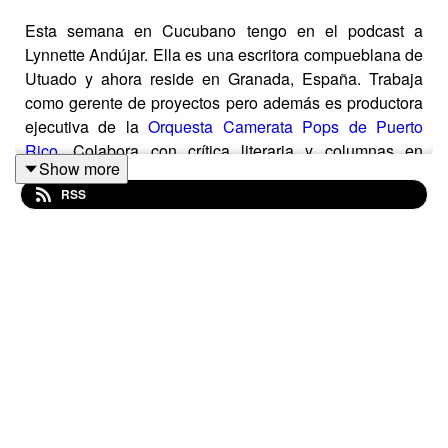
Esta semana en Cucubano tengo en el podcast a
Lynnette Andújar. Ella es una escritora compueblana de
Utuado y ahora reside en Granada, España. Trabaja
como gerente de proyectos pero además es productora
ejecutiva de la
Orquesta Camerata Pops de Puerto
Rico
. Colabora con crítica literaria y columnas en
Show more
diversos medios digitales de Puerto Rico y España. Su
RSS
escritura se enfoca en la ficción literaria y su primer libro
lo consigues en:
Amazon
. También la puedes leer en su
Substack:
https://substack.com/@lynnetteandujar
.
Suscríbete al podcast Cucubano en:
Spotify
o en
tu
app de podcast favorita
.
Sígueme y apóyame en:
Patreon.com/ManoloMatos
.
A mi me encuentras en: