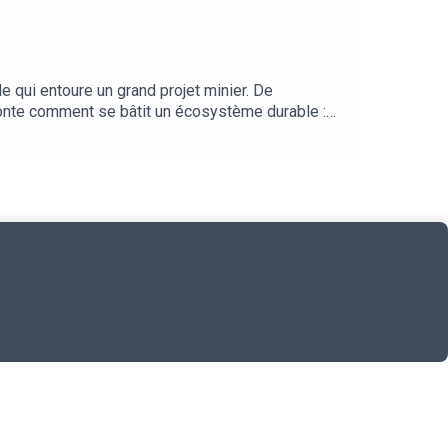
e qui entoure un grand projet minier. De
onte comment se bâtit un écosystème durable :
rès-mine.Avec Saad Azzaoui, Directeur Asset
le co-construction territoriale : méthode de
de la dépendance économique.Une immersion dans la
s et enjeux de résilience des territoires.