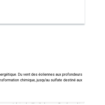
nergétique. Du vent des éoliennes aux profondeurs
ansformation chimique, jusqu'au sulfate destiné aux
em, cet épisode dévoile la nouvelle géographie