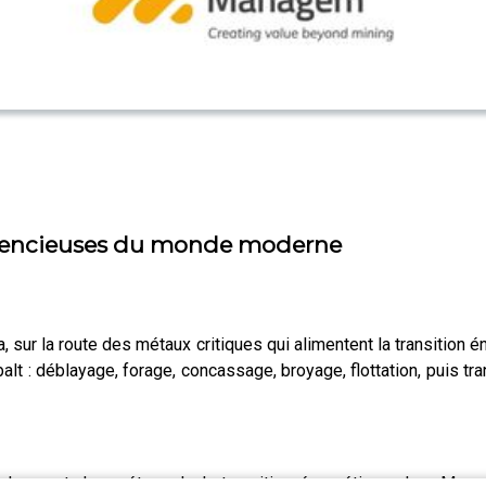
 silencieuses du monde moderne
ur la route des métaux critiques qui alimentent la transition é
lt : déblayage, forage, concassage, broyage, flottation, puis tr
lopment des métaux de la transition énergétique chez Manag