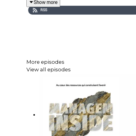
Show more
industrielle des métaux stratégiques : hydrométall
RSS
Une immersion dans l'univers des métaux critiques,
Un podcast de Managem, produit par Médias24 et
More episodes
View all episodes