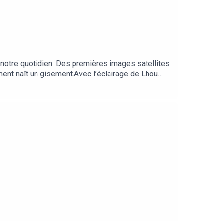
notre quotidien. Des premières images satellites
ent naît un gisement.Avec l’éclairage de Lhou
cteur : données massives, jumeau numérique,
minière d’aujourd’hui, entre science,