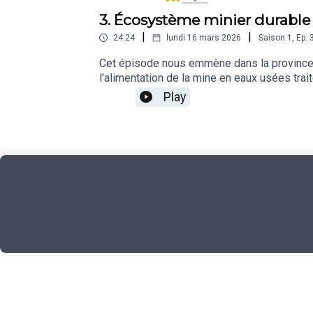
3. Écosystème minier durable :
|
|
24:24
lundi 16 mars 2026
Saison
1
,
Ep.
Cet épisode nous emmène dans la province de 
l'alimentation de la mine en eaux usées tr
cartographie des vulnérabilités, accès aux
Play
Management chez Managem, cet épisode dévoi
concertation, évaluation de l'impact par de
dimension humaine et sociétale de l'industr