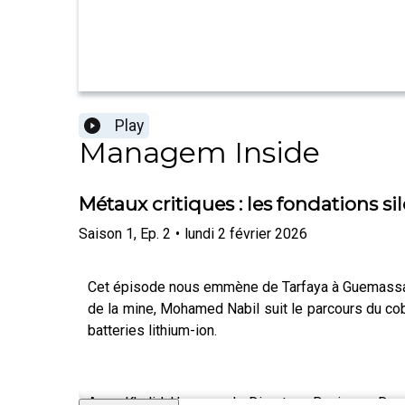
Play
Managem Inside
Métaux critiques : les fondations
Saison
1
,
Ep.
2
•
lundi 2 février 2026
Cet épisode nous emmène de Tarfaya à Guemassa, s
de la mine, Mohamed Nabil suit le parcours du coba
batteries lithium-ion.
Avec Khalid Hammouch, Directeur Business Deve