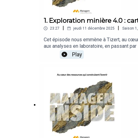
1. Exploration minière 4.0 : car
|
|
23:27
jeudi 11 décembre 2025
Saison
1
Cet épisode nous emmène à Tizert, au cœur 
aux analyses en laboratoire, en passant par
Maacha, Directeur Exécutif de l’Exploration
Play
spectrométrie, géophysique avancée et nouv
technologie et enjeux stratégiques.