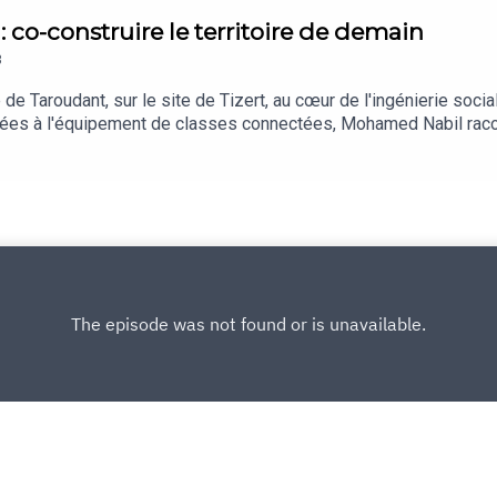
 co-construire le territoire de demain
3
Taroudant, sur le site de Tizert, au cœur de l'ingénierie social
aitées à l'équipement de classes connectées, Mohamed Nabil rac
 soins, accompagnement des coopératives et préparation de l'ap
le le passage d'une simple acceptabilité sociale à une véritab
s indicateurs, création d'activités indépendantes et réduction 
ie minière, entre développement local, préservation des ressource