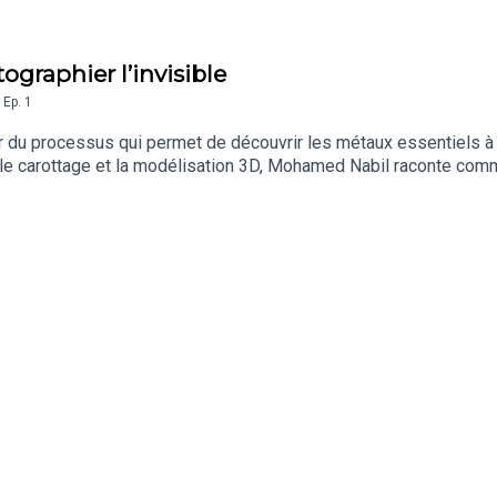
tographier l’invisible
,
Ep.
1
du processus qui permet de découvrir les métaux essentiels à 
 le carottage et la modélisation 3D, Mohamed Nabil raconte comm
, l’épisode dévoile la révolution numérique qui transforme le se
elles méthodes de prospection.Une immersion dans l’exploration 