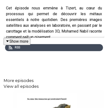
Cet épisode nous emmène à Tizert, au cœur du
processus qui permet de découvrir les métaux
essentiels à notre quotidien. Des premières images
satellites aux analyses en laboratoire, en passant par le
carottage et la modélisation 3D, Mohamed Nabil raconte
comment naît un gisement.
Show more
RSS
Avec l’éclairage de Lhou Maacha, Directeur Exécutif de
l’Exploration, l’épisode dévoile la révolution numérique
qui transforme le secteur : données massives, jumeau
numérique, spectrométrie, géophysique avancée et
nouvelles méthodes de prospection.
More episodes
View all episodes
Une immersion dans l’exploration minière d’aujourd’hui,
entre science, technologie et enjeux stratégiques.