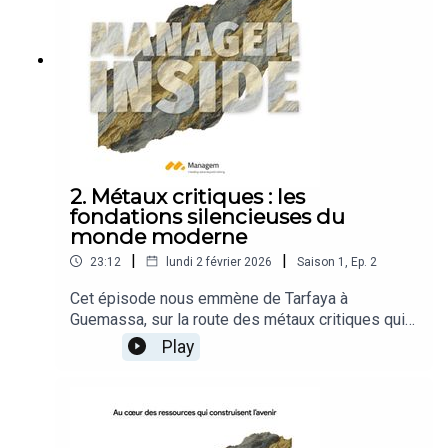
Un podcast de Managem, produit par Médias24 et
Tassaout Media.
2. Métaux critiques : les
fondations silencieuses du
monde moderne
|
|
23:12
lundi 2 février 2026
Saison
1
,
Ep.
2
Cet épisode nous emmène de Tarfaya à
Guemassa, sur la route des métaux critiques qui
alimentent la transition énergétique. Du vent des
Play
éoliennes aux profondeurs de la mine, Mohamed
Nabil suit le parcours du cobalt : déblayage,
forage, concassage, broyage, flottation, puis
transformation chimique, jusqu'au sulfate destiné
aux batteries lithium-ion.Avec Khalid Hammouch,