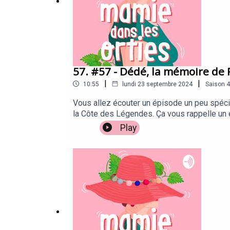
57. #57 - Dédé, la mémoire de
|
|
10:55
lundi 23 septembre 2024
Saison
4
Vous allez écouter un épisode un peu spécial
la Côte des Légendes. Ça vous rappelle un é
phare ! Ici, on écoute Andrée, dite Dédé, 90
Play
énergie folles.Cet épisode a été réalisé da
Ambroisine et Annick, vous attendent sur le
Visuelle : Jeanne Dufief