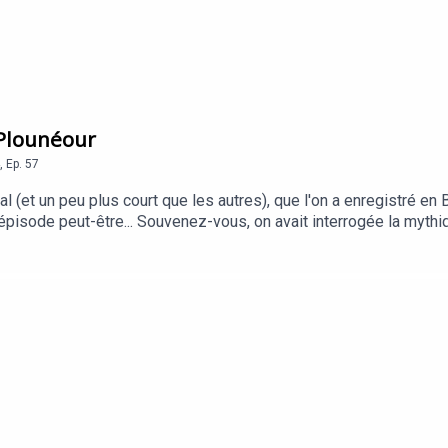
 Plounéour
,
Ep.
57
 (et un peu plus court que les autres), que l'on a enregistré en 
pisode peut-être... Souvenez-vous, on avait interrogée la mythiq
 ans, qui a toujours vécu dans le village de Plounéour. Elle nous 
ns le cadre des Journées du Matrimoine pour l'office de tourism
 site du podcast. Bonne écoute ! CréditsRéalisation : Clap Audi