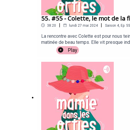
55. #55 - Colette, le mot de la f
|
|
38:20
lundi 27 mai 2024
Saison
4
,
Ep.
5
La rencontre avec Colette est pour nous tei
matinée de beau temps. Elle vit presque ind
pourrait croire, en la regardant se déplacer
Play
- Les premiers mots sont difficiles à trouv
laisser submerger ? La question de l’euthana
plus jeunes. La fin de vie est un sujet fond
certaine légèreté que nous rentrons chez nou
Fédération Française de Bridge : c'est ici