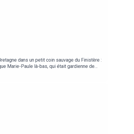
Bretagne dans un petit coin sauvage du Finistère :
ue Marie-Paule là-bas, qui était gardienne de
raconte ses souvenirs avec une pétillance et une
e Côte des Légendes. Deux autres portraits avec
o Montage et mixage : Mathieu ThevenonIdentité