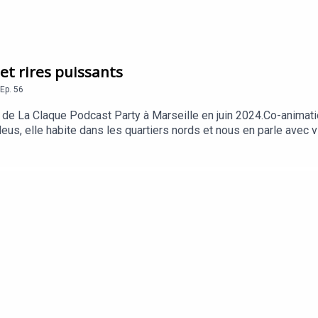
et rires puissants
Ep.
56
l de La Claque Podcast Party à Marseille en juin 2024.Co-animat
, elle habite dans les quartiers nords et nous en parle avec vigue
ute !Pour découvrir Courchevel Confidentiel, c'est ici