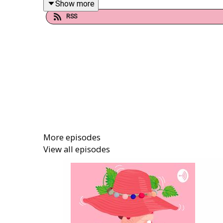
Show more
l’humanité prend toujours le dessus.
RSS
Ensemble, Marielle et Mamie Coco ont ensuite pr
Colette pour son métier d’institutrice, ses anné
notamment de la Roumanie, où Colette a découve
Malheureusement, pour des raisons techniques liée
Pour nous soutenir, vous pouvez parler du podcas
Crédits
Réalisation, montage, mixage : Marion de Boüard e
More episodes
View all episodes