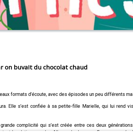
ar on buvait du chocolat chaud
veaux formats d’écoute, avec des épisodes un peu différents mai
a. Elle s’est confiée à sa petite-fille Marielle, qui lui rend 
a grande complicité qui s’est créée entre ces deux générati
urtout la relation avec les Allemands dans une France occupée