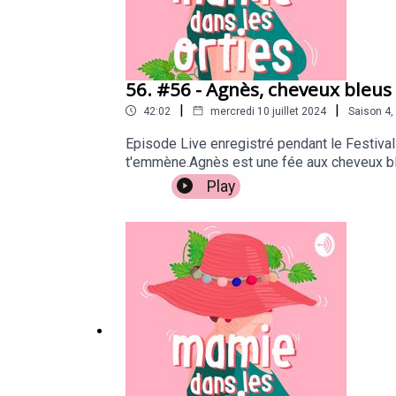
56. #56 - Agnès, cheveux bleus 
|
|
42:02
mercredi 10 juillet 2024
Saison
4
,
Episode Live enregistré pendant le Festiva
t'emmène.Agnès est une fée aux cheveux bleus
touche par la sincérité du propos. Bonne éco
Play