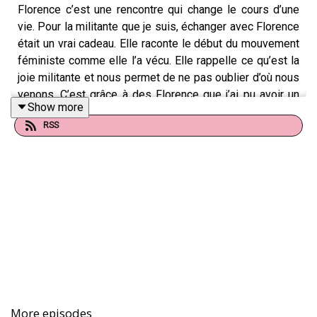
Florence c’est une rencontre qui change le cours d’une
vie. Pour la militante que je suis, échanger avec Florence
était un vrai cadeau. Elle raconte le début du mouvement
féministe comme elle l’a vécu. Elle rappelle ce qu’est la
joie militante et nous permet de ne pas oublier d’où nous
venons. C’est grâce à des Florence que j’ai pu avoir un
Show more
enfant quand je voulais. C’est un épisode particulier car
RSS
Florence c’est un peu une star, c’est donc notre première
mamie connue. On a pour habitude d’enregistrer des
anonymes et bien aujourd’hui vous écouterez la grande
Florence.
P
our aller plus loin je vous invite à lire les ouvrages de
Florence et signer sa pétition :
https://www.babelio.com/auteur/Florence-
Montreynaud/3054
More episodes