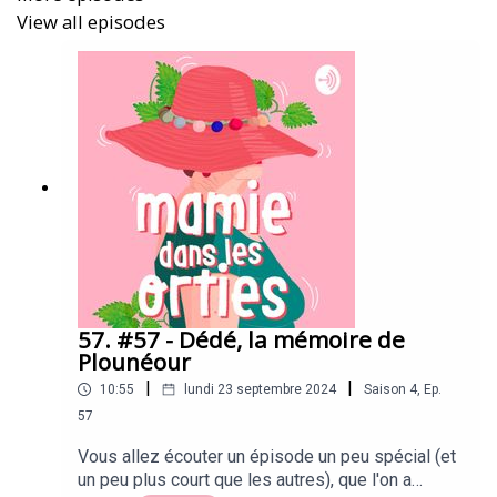
https://zeromacho.fr
View all episodes
Florence, je voudrais te dire un grand merci pour ton
courage, ton intelligence et ta générosité. Merci d’avoir
nourri mon engagement et de lui avoir donné plus de
profondeur. Le 28 septembre prochain, je scanderai
comme chaque année “un enfant si je veux, quand je
veux” avec une pensée émue pour toi et tes camarades
qui l’ont scandé il y a 50 ans.
57. #57 - Dédé, la mémoire de
Plounéour
|
|
10:55
lundi 23 septembre 2024
Saison
4
,
Ep.
57
Vous allez écouter un épisode un peu spécial (et
un peu plus court que les autres), que l'on a