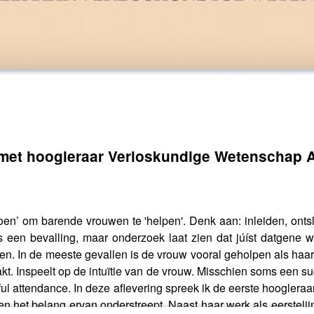
 met hoogleraar Verloskundige Wetenschap 
oen’ om barende vrouwen te 'helpen'. Denk aan: inleiden, onts
ns een bevalling, maar onderzoek laat zien dat júíst datgene 
n. In de meeste gevallen is de vrouw vooral geholpen als haar v
t. Inspeelt op de intuïtie van de vrouw. Misschien soms een su
ul attendance. In deze aflevering spreek ik de eerste hooglera
 en het belang ervan onderstreept. Naast haar werk als eersteli