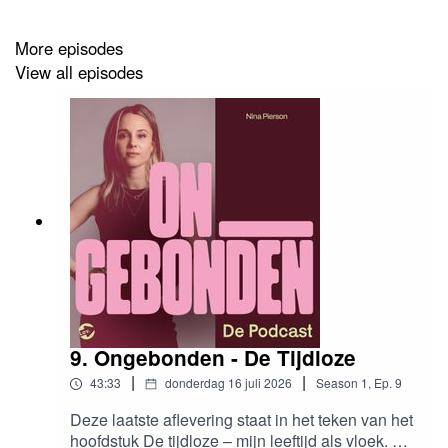
vuurtje van gaat branden (of juist niet).
More episodes
View all episodes
Joy Delima is actrice, columnist voor de Volkskrant over
seks en schreef onlangs het boek Goed komen:
https://www.bol.com/nl/nl/f/goed-
komen/9300000130411404/
Marleen Janssen schrijft al ruim 30 jaar over vrouwelijke
seksualiteit in vrouwenbladen, schreef o.a. het boek
Fantastische orgasmes en geeft trainingen in het vallei-
orgasme:
https://femalesecret.amsterdam/nl/
9. Ongebonden - De Tijdloze
|
|
43:33
donderdag 16 juli 2026
Season
1
,
Ep.
9
Nynke Nijman is psycholoog en consulent seksuele
gezondheid, maakt de podcast Seks, Relaties en
Deze laatste aflevering staat in het teken van het
hoofdstuk De tijdloze – mijn leeftijd als vloek. We
Liefdes! en schreef o.a. het boek Schaamteloze seks: