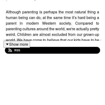
Although parenting is perhaps the most natural thing a
human being can do, at the same time it’s hard being a
parent in modern Western society. Compared to
parenting cultures around the world, we're actually pretty
weird. Children are almost excluded from our grown-up
world. We have come to believe that our kids have to be
Show more
entertained all the time, that an authoritarian approach is
RSS
the way to teach new things, and that tantrums and
disobedience are just a part of normal. And all this
causes a lot of struggle. Luckily, there is an easier way.
For ourselves (less guilt!), but also to raise autonomous,
helpful, happy kids. Out of the thousands of parenting
books written, the New York Times bestseller: Hunt,
Gather Parent is perhaps the most profound to read.
Why? Because it's not about some new thought-up
parenting strategy. It’s about how humanity raises
children for thousands and thousands of years. Author