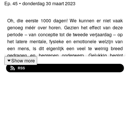
Ep.
45
•
donderdag 30 maart 2023
Oh, die eerste 1000 dagen! We kunnen er niet vaak
genoeg méér over horen. Gezien het effect van deze
periode – van conceptie tot de tweede verjaardag – op
het latere mentale, fysieke en emotionele welzijn van
een mens, is dit eigenlijk een veel te weinig breed
gedragen en begrepen onderwerp. Gelukkig begint
Show more
bewustwording te komen, zowel bij ouders (to be) als in
RSS
de politiek. Maar er zijn ook, logischerwijs, nog steeds
veel vragen. Daarom is het nu – ongeveer 1000 dagen
na de allereerste aflevering van Mama'en - De Podcast
– opnieuw tijd om prof. dr. Tessa Roseboom, hoogleraar
Vroege ontwikkeling en gezondheid en dé expert op dit
gebied, het hemd van 't lijf te vragen. Want: hoe zit het
precies met die pre-conceptiefase? Wat nou als je toch
een stressvolle of ongezonde zwangerschap hebt
gehad? Kun je het dan nog 'goedmaken'? En wát moet