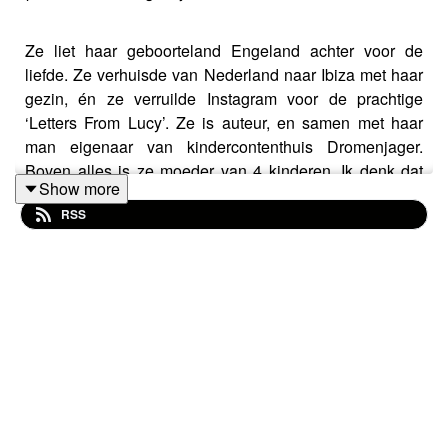
Ze liet haar geboorteland Engeland achter voor de
liefde. Ze verhuisde van Nederland naar Ibiza met haar
gezin, én ze verruilde Instagram voor de prachtige
‘Letters From Lucy’. Ze is auteur, en samen met haar
man eigenaar van kindercontenthuis Dromenjager.
Boven alles is ze moeder van 4 kinderen. Ik denk dat
Show more
Lucy Woesthoff mij álles kan leren over hoe het is om je
RSS
hart te volgen, en hoe je dat nou doet: loslaten… Want,
zoals ik heb ervaren, is dat misschien wel een van de
belangrijkste skills als het aankomt op het
moederschap.
- Schrijf je hier in voor Letters From Lucy:
https://lucywoesthoff.com/letters-from-lucy/
Zie het privacybeleid op
https://art19.com/privacy
en de