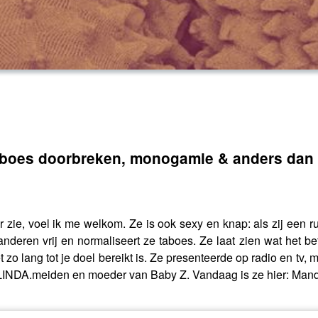
aboes doorbreken, monogamie & anders dan 
haar zie, voel ik me welkom. Ze is ook sexy en knap: als zij een
deren vrij en normaliseert ze taboes. Ze laat zien wat het betek
et zo lang tot je doel bereikt is. Ze presenteerde op radio en t
 LINDA.meiden en moeder van Baby Z. Vandaag is ze hier: Man