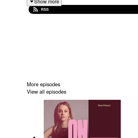
Show more
- Boek
FAQ Gender
RSS
- Boek
Geweldloze communicatie
van XeMarshal
- Volg Mandy op Instagram: @mandywoelkens
Zie het privacybeleid op
https://art19.com/privacy
Nina's nieuwste boek
Ongebonden: in een werel
naar
ongebonden@awbruna.nl
en maak kans op 
More episodes
View all episodes
Deze podcast wordt uitgegeven door
Geuren & K
Adverteren of samenwerken op deze titel? Mail n