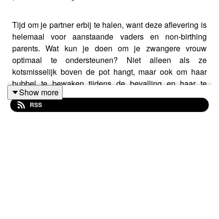
Tijd om je partner erbij te halen, want deze aflevering is
helemaal voor aanstaande vaders en non-birthing
parents. Wat kun je doen om je zwangere vrouw
optimaal te ondersteunen? Niet alleen als ze
kotsmisselijk boven de pot hangt, maar ook om haar
bubbel te bewaken tijdens de bevalling en haar te
Show more
supporten in borstvoeding en rust nemen tijdens de
RSS
kraamtijd. Je rol als partner is essentieel. Om maar wat
te noemen: tijdens de geboorte kun je haar roesbewaker
zijn, de woordvoerder van jullie wensen en grenzen. Je
kunt kalmeren, masseren, letten op haar energielevel en
je bent oxytocine-booster nr. #1. Er bestaat een schat
aan kennis om beslagen ten ijs te komen, maar het lijkt
bijna vanzelfsprekend dat de zwangere het merendeel
van de voorbereiding op de geboorte en de komst van
de baby doet. Partners, en dan met name vaders in
heteroseksuele relaties, vinden het vaak lastig om echt