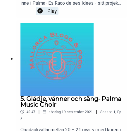
inne i Palma- Es Raco de ses Idees - sitt projekt
Paella Solidaria. Koordinatorerna Carmen och Toni
Play
välkomnar oss till en söndag i välgörenhetens
tecken.
5. Glädje, vänner och sång- Palma
Music Choir
|
|
40:47
söndag 19 september 2021
Season
1
,
Ep.
5
Onsdagkvällar mellan 20 – 21 övar vi med kören i