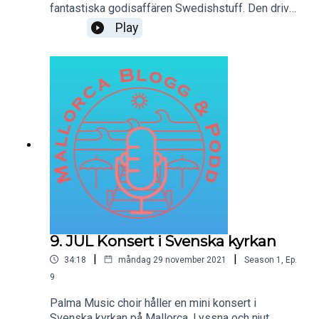
fantastiska godisaffären Swedishstuff. Den drivs
av Christian och Maria som beslöt sig för att
Play
öppna en godisaffär här i januari 2020.
9. JUL Konsert i Svenska kyrkan
|
|
34:18
måndag 29 november 2021
Season
1
,
Ep.
9
Palma Music choir håller en mini konsert i
Svenska kyrkan på Mallorca. Lyssna och njut.