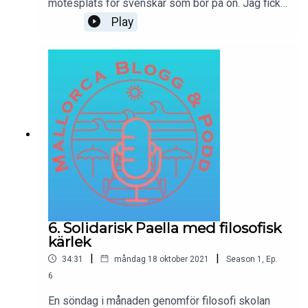
mötesplats för svenskar som bor på ön. Jag fick
ett härligt samtal med kyrkoherede Carin Saracco
Play
och präst Karolina Hellman ochfick dricka svenskt
kaffe.
6. Solidarisk Paella med filosofisk
kärlek
|
|
34:31
måndag 18 oktober 2021
Season
1
,
Ep.
6
En söndag i månaden genomför filosofi skolan