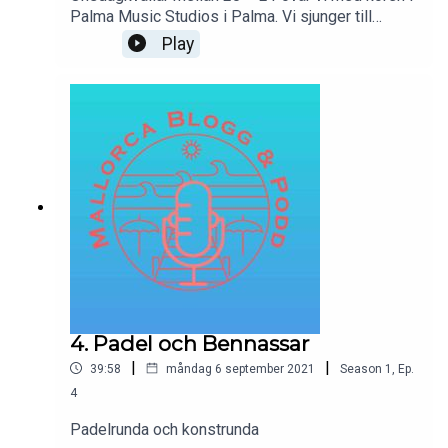
Palma Music Studios i Palma. Vi sjunger till
musikbakgrunder och med texter, men inga noter.
Play
Vi ses en gång i veckan och sjunger, skrattar och
umgås. Att ha kul är helt enkelt huvudsyftet!!
4. Padel och Bennassar
|
|
39:58
måndag 6 september 2021
Season
1
,
Ep.
4
Padelrunda och konstrunda