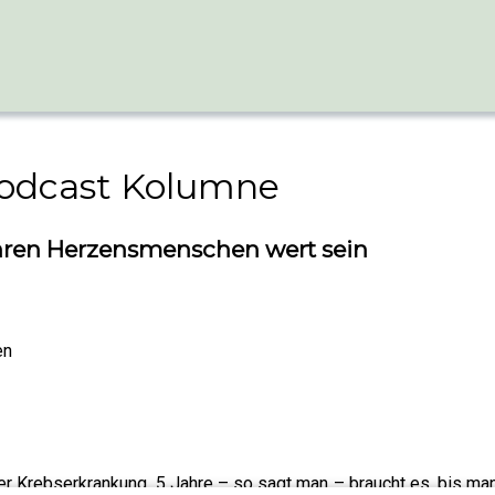
Podcast Kolumne
d ihren Herzensmenschen wert sein
en
 Krebserkrankung. 5 Jahre – so sagt man – braucht es, bis man d