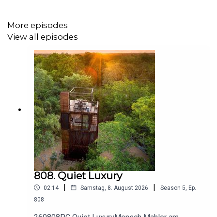
Unfallgefahr.
More episodes
Unsere harmlose Ameiseninvasion hat lediglich
View all episodes
Gartenleuchten zum Erlöschen gebracht. In der Uni-Stadt
Tübingen befürchten die Behörden, dass die Tapinoma
Magnum das Uni-Klinikum heimsuchen könnte und dort
die kritische Infrastruktur lahmlegt. Das Vorgehen mit
kochendem Wasser, um die Nester auszubrühen,
erscheint angesichts der Bedrohung als schlechter Witz.
Die Tapinoma magnum ist dermaßen aggressiv und
vermehrt sich so schnell, dass andere Maßnahmen
hermüssen. Die Behörden und die Kammerjäger sind
gefragt – und bisher ratlos. Eingeschleppt werden die
Tierchen – wie viele andere auch – in Bananen- und
sonstigen Kisten. Die Globalisierung auf dem Ost- und
808. Quiet Luxury
Gemüsemarkt hat eben auch ihre Schattenseiten. Noch
|
|
02:14
Samstag, 8. August 2026
Season
5
,
Ep.
wird geforscht. Und einstweilen müssen sich
808
betroffenen Bürgerinnen und Bürger mit Wasserkochern
behelfen, mit denen sie jeden Tag im Garten spazieren