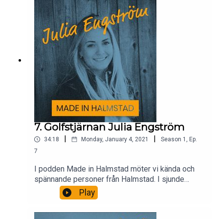
7. Golfstjärnan Julia Engström
|
|
34:18
Monday, January 4, 2021
Season
1
,
Ep.
7
I podden Made in Halmstad möter vi kända och
spännande personer från Halmstad. I sjunde
avsnittet träffar vi golfstjärnan Julia Engström.
Play