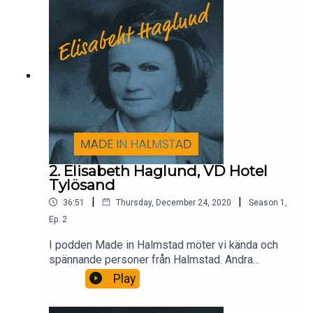
2. Elisabeth Haglund, VD Hotel
Tylösand
|
|
36:51
Thursday, December 24, 2020
Season
1
,
Ep.
2
I podden Made in Halmstad möter vi kända och
spännande personer från Halmstad. Andra
avsnittet i poddserien är med Elisabeth Haglund,
Play
vd på Hotel Tylösand.