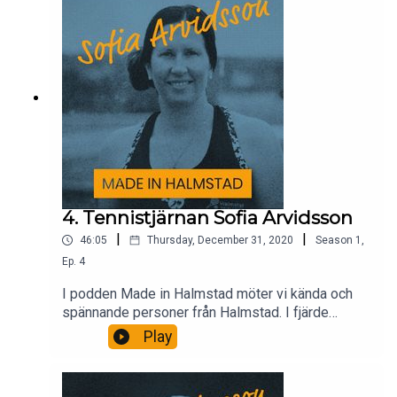
4. Tennistjärnan Sofia Arvidsson
|
|
46:05
Thursday, December 31, 2020
Season
1
,
Ep.
4
I podden Made in Halmstad möter vi kända och
spännande personer från Halmstad. I fjärde
avsnittet i poddserien möter vi tennislegendaren
Play
Sofia Arvidsson.