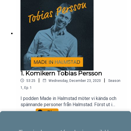
1. Komikern Tobias Persson
|
|
53:25
Wednesday, December 23, 2020
Season
1
,
Ep.
1
I podden Made in Halmstad möter vi kända och
spännande personer från Halmstad. Först ut i
poddserien är Tobias Persson.
Play