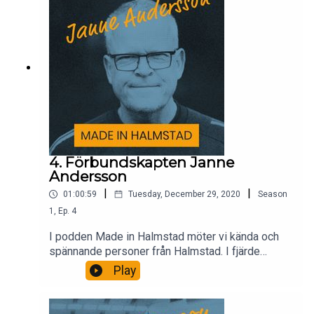
4. Förbundskapten Janne
Andersson
|
|
01:00:59
Tuesday, December 29, 2020
Season
1
,
Ep.
4
I podden Made in Halmstad möter vi kända och
spännande personer från Halmstad. I fjärde
avsnittet träffar vi förbundskapten Janne
Play
Andersson och pratar HBK-minnen, Halmstad och
framtiden.