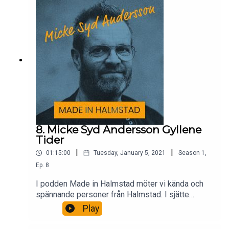
8. Micke Syd Andersson Gyllene
Tider
|
|
01:15:00
Tuesday, January 5, 2021
Season
1
,
Ep.
8
I podden Made in Halmstad möter vi kända och
spännande personer från Halmstad. I sjätte
avsnittet träffar vi batteristen Gyllene Tider –
Play
Micke Syd Andersson.