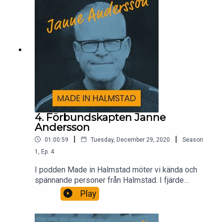
4. Förbundskapten Janne
Andersson
|
|
01:00:59
Tuesday, December 29, 2020
Season
1
,
Ep.
4
I podden Made in Halmstad möter vi kända och
spännande personer från Halmstad. I fjärde
avsnittet träffar vi förbundskapten Janne
Play
Andersson och pratar HBK-minnen, Halmstad och
framtiden.