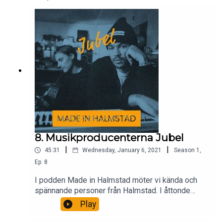
8. Musikproducenterna Jubel
|
|
45:31
Wednesday, January 6, 2021
Season
1
,
Ep.
8
I podden Made in Halmstad möter vi kända och
spännande personer från Halmstad. I åttonde
avsnittet träffar vi musikproducenterna Jubel.
Play