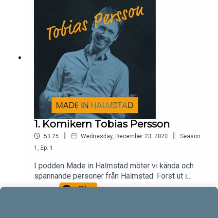
1. Komikern Tobias Persson
|
|
53:25
Wednesday, December 23, 2020
Season
1
,
Ep.
1
I podden Made in Halmstad möter vi kända och
spännande personer från Halmstad. Först ut i
poddserien är Tobias Persson.
Play