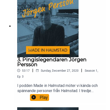
3. Pingislegendaren Jörgen
Persson
|
|
53:17
Sunday, December 27, 2020
Season
1
,
Ep.
3
I podden Made in Halmstad möter vi kända och
spännande personer från Halmstad. I tredje
avsnittet träffar vi pingislegendaren Jörgen
Play
Persson vars nya mål är att lansera svensk mjölk
i Kina.