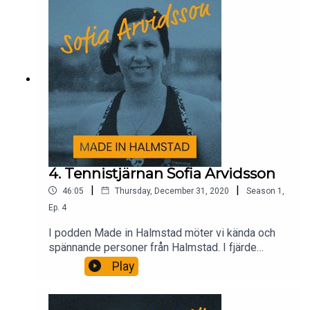
4. Tennistjärnan Sofia Arvidsson
|
|
46:05
Thursday, December 31, 2020
Season
1
,
Ep.
4
I podden Made in Halmstad möter vi kända och
spännande personer från Halmstad. I fjärde
avsnittet i poddserien möter vi tennislegendaren
Play
Sofia Arvidsson.