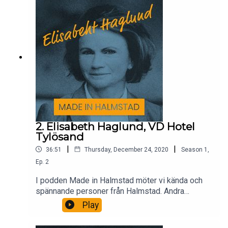
2. Elisabeth Haglund, VD Hotel
Tylösand
|
|
36:51
Thursday, December 24, 2020
Season
1
,
Ep.
2
I podden Made in Halmstad möter vi kända och
spännande personer från Halmstad. Andra
avsnittet i poddserien är med Elisabeth Haglund,
Play
vd på Hotel Tylösand.