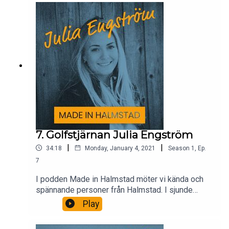
7. Golfstjärnan Julia Engström
|
|
34:18
Monday, January 4, 2021
Season
1
,
Ep.
7
I podden Made in Halmstad möter vi kända och
spännande personer från Halmstad. I sjunde
avsnittet träffar vi golfstjärnan Julia Engström.
Play