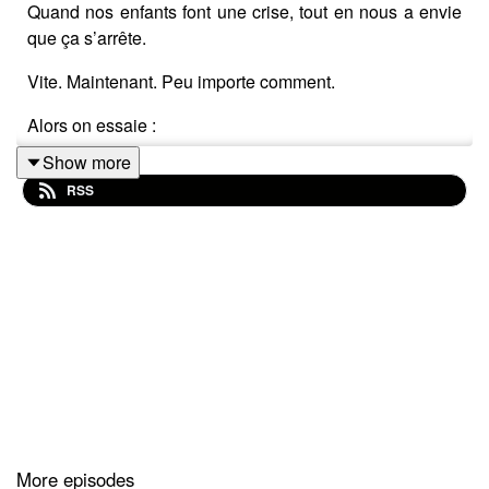
Quand nos enfants font une crise, tout en nous a envie
que ça s’arrête.
Vite. Maintenant. Peu importe comment.
Alors on essaie :
Show more
👉 de raisonner
RSS
👉 de consoler
👉 de se fâcher
👉 de poser le cadre coûte que coûte
👉 ou même de céder
Et pourtant… rien ne fonctionne vraiment.
Pire : parfois, la colère monte encore plus.
Dans cet épisode, je te partage ce que
l’expérience
More episodes