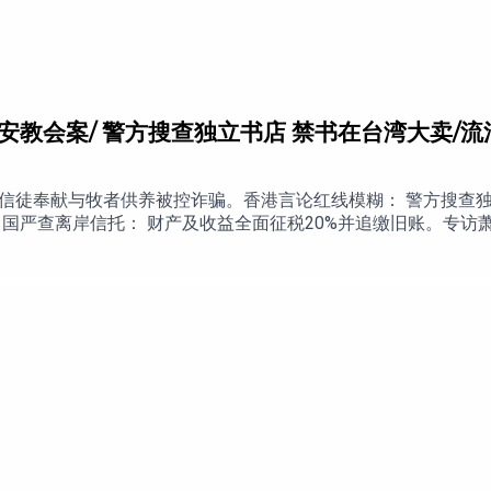
锡安教会案/ 警方搜查独立书店 禁书在台湾大卖/流
 信徒奉献与牧者供养被控诈骗。香港言论红线模糊： 警方搜查独
国严查离岸信托： 财产及收益全面征税20%并追缴旧账。专访萧