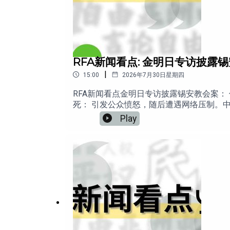
RFA新闻看点: 金明日专访披露
|
15:00
2026年7月30日星期四
RFA新闻看点金明日专访披露锡安教会案：
死： 引发公众愤怒，随后遭遇网络压制。中
术”思维对抗庞大国家机器？
Play