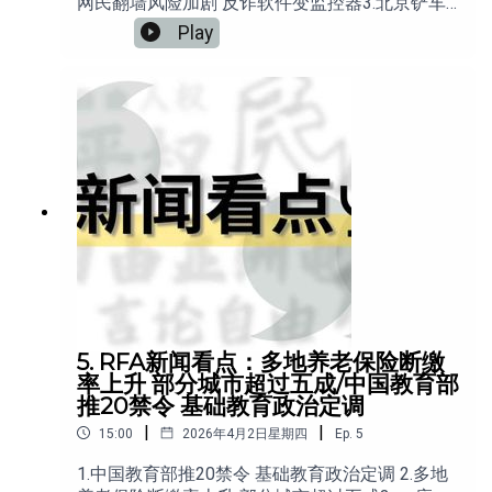
网民翻墙风险加剧 反诈软件变监控器3.北京铲车
无差别撞人 社会又“献忠”？4.中国清明档电影集中
Play
上映 官方强化叙事推介结构 5.中国“龙虾”AI代理
为何迅速退潮：中国政府的刹车真相？
5. RFA新闻看点：多地养老保险断缴
率上升 部分城市超过五成/中国教育部
推20禁令 基础教育政治定调
|
|
15:00
2026年4月2日星期四
Ep.
5
1.中国教育部推20禁令 基础教育政治定调 2.多地