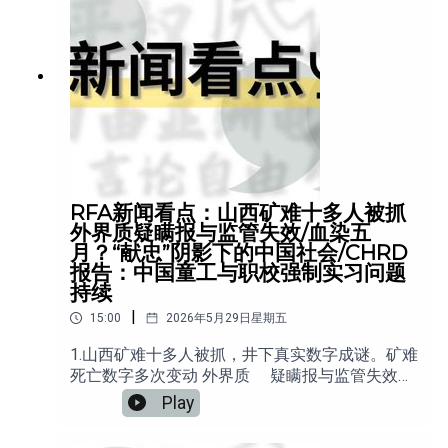
RFA新闻看点：山西矿难十多人被抓
外界质疑瞒报与监管失效/血染五
月？“献忠”阴影下的中国社会/CHRD
报告：中国童工与职校强制实习问题
持续
|
15:00
2026年5月29日星期五
1.山西矿难十多人被抓，井下真实数字成谜。矿难
死亡数字多次变动 外界质 疑瞒报与监管失效
2.CHRD报告（中国人权捍卫者报告）：中国童工
Play
与职校强制实习问题持续3.血染五月？“献忠”阴影
下的中国社会4.新疆哈萨克作家被指“极端思想”遭