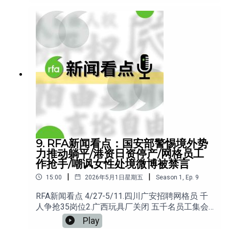
9. RFA新闻看点：国安部警惕境外势
力推动躺平/港资日资停产/网格员工
作抢手/嘲讽女性处境微博被禁言
|
|
15:00
2026年5月1日星期五
Season
1
,
Ep.
9
RFA新闻看点 4/27-5/11.四川广安招聘网格员 千
人争抢35岗位2.广西玩具厂关闭 五千名员工集会
要求赔偿 3.日企尼得科启动停产 日资供应链持续
Play
退出中国 4. 中国立法限制供应链外流 外资的战略