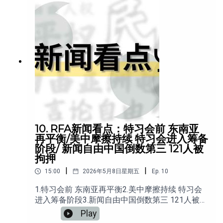
峰会虽释放稳定关系的信号，但围绕关税、芯
片、军售及地缘政治的深层矛盾仍难以化解。
10. RFA新闻看点：特习会前 东南亚
再平衡/美中摩擦持续 特习会进入筹备
阶段/ 新闻自由中国倒数第三 121人被
拘押
|
|
15:00
2026年5月8日星期五
Ep.
10
1.特习会前 东南亚再平衡2.美中摩擦持续 特习会
进入筹备阶段3.新闻自由中国倒数第三 121人被拘
押4.各地倒查基层“蝇贪” 首季两万村官落马5.谁让
Play
年轻人躺平？6.中国叫停Meta收购Manus