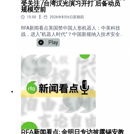
受关注 /台湾汉光演习开打 后备动员
规模空前
|
15:00
2026年8月6日星期四
RFA新闻看点美国禁中国人形机器人：中美科技
战，进入“机器人时代”？中国新规纳入技术安全，
科技人员出境受关注;台湾汉光演习开打 后备动员
Play
规模空前;中国活动人士孙愿平抵达澳洲寻庇护;中
国供销社扩张县域网络，学者指经济重走“回头
路”。
RFA新闻看点: 金明日专访披露锡安教