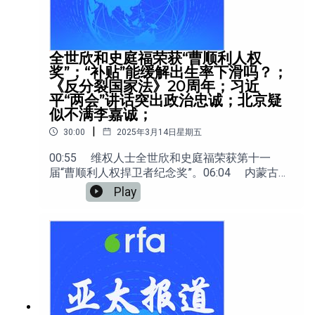
全世欣和史庭福荣获“曹顺利人权
奖”；“补贴”能缓解出生率下滑吗？；
《反分裂国家法》20周年；习近
平“两会”讲话突出政治忠诚；北京疑
似不满李嘉诚；
|
30:00
2025年3月14日星期五
00:55 维权人士全世欣和史庭福荣获第十一
届“曹顺利人权捍卫者纪念奖”。06:04 内蒙古率
先推出助生新规，“补贴”能缓解出生率下滑吗？
Play
10:35 北京举办《反分裂国家法》20周年活
动，“划红线”威慑台湾。14:42 习近平“两会”讲
话成官方宣传热点，重点突出政治忠诚。
23:04 李嘉诚出售旗下巴拿马运河港口业务，疑
似引发北京不满。