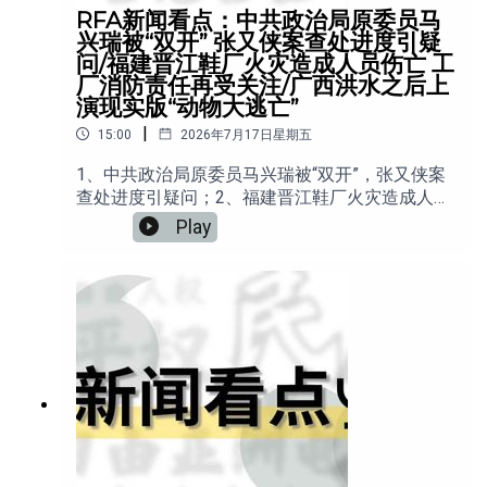
RFA新闻看点：中共政治局原委员马
兴瑞被“双开” 张又侠案查处进度引疑
问/福建晋江鞋厂火灾造成人员伤亡 工
厂消防责任再受关注/广西洪水之后上
演现实版“动物大逃亡”
|
15:00
2026年7月17日星期五
1、中共政治局原委员马兴瑞被“双开”，张又侠案
查处进度引疑问；2、福建晋江鞋厂火灾造成人员
伤亡，工厂消防责任再受关注；3、广西洪水之
Play
后，上演现实版“动物大逃亡”；4、有报告称，中
国民商事律师正常执业或遭刑事追诉；5、数十款
VPN被列入识别名单，中国翻墙用户遭流量筛查