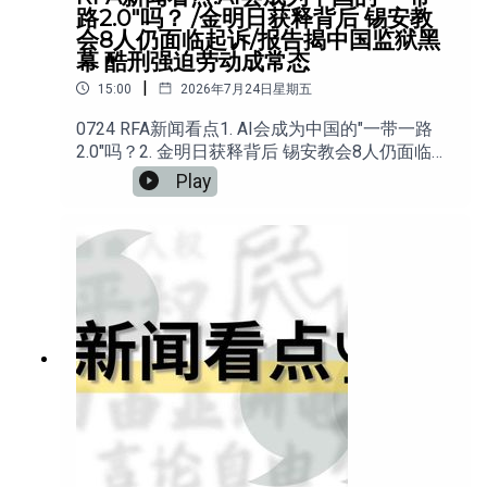
路2.0"吗？ /金明日获释背后 锡安教
会8人仍面临起诉/报告揭中国监狱黑
幕 酷刑强迫劳动成常态
|
15:00
2026年7月24日星期五
0724 RFA新闻看点1. AI会成为中国的"一带一路
2.0"吗？2. 金明日获释背后 锡安教会8人仍面临起
诉3. 报告揭中国监狱黑幕 酷刑强迫劳动成常态4.
Play
一只流浪狗之死，为何演变成一场公共讨论？5.深
圳地铁突然加强安检，从查包到查人惹民怨