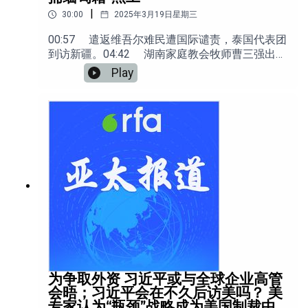
|
30:00
2025年3月19日星期三
00:57 遣返维吾尔难民遭国际谴责，泰国代表团
到访新疆。04:42 湖南家庭教会牧师曹三强出狱
后仍被边控，生活陷入困境。10:05 中国多地催
Play
生力度升级，民众避孕需求受阻。17:16 李嘉诚
巴拿马港口交易引发北京不满，习近平“有牌”吗？
21:52 打击中缅边境非法活动，云南警方抓捕缅
甸籍“黑工”。
为争取外资 习近平或与全球企业高管
会晤；习近平会在不久后访美吗？ 美
专家认为“瓶颈”战略成为美国制裁中