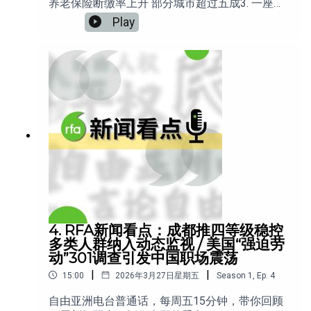
养老保险断缴率上升 部分城市超过五成3. 一座火
葬场，如何引爆三天警民对峙？4.山东律师于凯北
Play
京举牌 遭刑事拘留 5.谢阳被判5年当庭提上诉 言
论定罪再掀争议
4. RFA新闻看点：成都推四等级稳控
多类人群纳入动态监视 / 美国“强迫劳
动”301调查引发中国职场震荡
|
|
15:00
2026年3月27日星期五
Season
1
,
Ep.
4
自由亚洲电台普通话，每周五15分钟，带你回顾