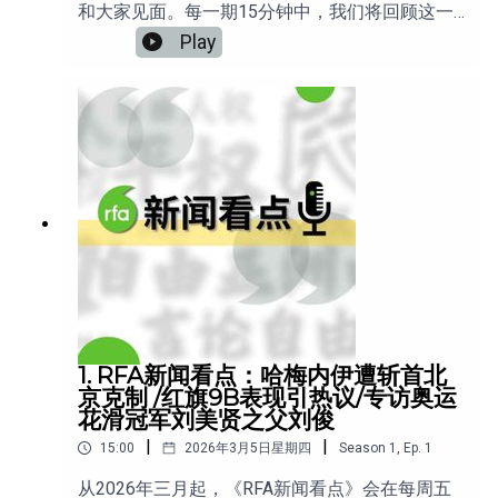
和大家见面。每一期15分钟中，我们将回顾这一
周新闻，为您聚焦最重要的看点。本周看点：1.
Play
广东陆丰游神禁炮引发千人抗议2.伊朗战火升级，
中国会被“烫”到吗？3. ⁠⁠霍尔木兹海峡滞航 国旗通
行说受质疑4. 美国谈伊朗 为何要“松绑蒋介石”？5.⁠
⁠RFA独家：专访郭珍明——旅德艺术家称拍到新
疆“再教育营”劳动场景欢迎收听分享！
1. RFA新闻看点：哈梅内伊遭斩首北
京克制 /红旗9B表现引热议/专访奥运
花滑冠军刘美贤之父刘俊
|
|
15:00
2026年3月5日星期四
Season
1
,
Ep.
1
从2026年三月起，《RFA新闻看点》会在每周五