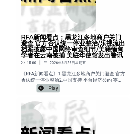
RFA新闻看点：黑龙江多地商户关门
避查 官方否认统一停业整治/乐视流出
档案披露中国网络审查细节/美籍缅甸
学者在云南被捕 美驻华使馆发出警讯
|
15:00
2026年6月26日星期五
《RFA新闻看点》1.黑龙江多地商户关门避查 官方
否认统一停业整治2.中国支持 平台经济公约 零工
组织权 成焦点3.乐视流出档案披露中国网络审查
Play
细节4.美籍缅甸学者在云南被捕 美驻华使馆发出
警讯5.德国“老司机驾校”案 Telegram里的“迷奸教
学”