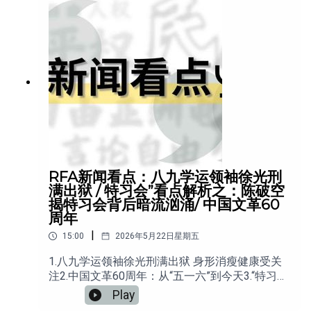
羁押。5.从特朗普到普京：北京是否正在重新布局
战略空间？
RFA新闻看点：八九学运领袖徐光刑
满出狱 / 特习会”看点解析之：陈破空
揭特习会背后暗流汹涌/ 中国文革60
周年
|
15:00
2026年5月22日星期五
1.八九学运领袖徐光刑满出狱 身形消瘦健康受关
注2.中国文革60周年：从“五一六”到今天3.“特习
会”看点解析之：陈破空揭特习会背后暗流汹涌
Play
4.“特习会”看点解析之：蔡慎坤质疑北京真实意图