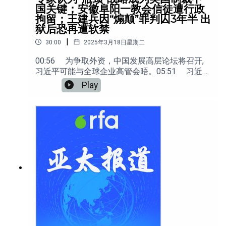
国关键；安徽阜阳一教会信徒遭行政
拘留；王建兵因“煽颠”罪判囚3年半 出
狱后恐再遭软禁
|
30:00
2025年3月18日星期二
00:56 为争取外资，中国发展高层论坛将召开,
习近平可能与全球企业高管会晤。05:51 习近平
会在不久后访美吗？ 专家表示存疑。09:26 多
Play
位华盛顿智库专家认为，“瓶颈”战略成为美国制裁
中国的关键。13:03 安徽阜阳一家教会被指“邪
教”，信徒遭行政拘留。16:56 王建兵因“煽颠”罪
判囚3年半，友人担心其出狱后再遭软禁。