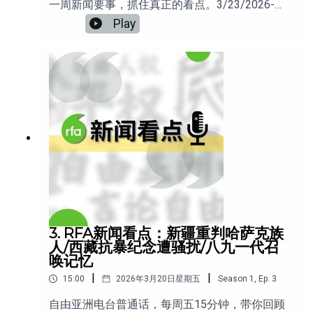
一周新闻要事，抓住真正的看点。3/23/2026-
3/27/2026 本周看点包括：1.成都推四等级稳控
Play
多类人群纳入动态监视2.新疆伊犁传限制哈萨克族
处置财产 移民受阻 3. 美国“强迫劳动”301调查引
发中国职场震荡4.专访郭珍明--“我如何拍到新疆
集体劳动？”
3. RFA新闻看点：新疆重判哈萨克族
人/西藏抗暴纪念遭骚扰/八九一代召
唤记忆
|
|
15:00
2026年3月20日星期五
Season
1
,
Ep.
3
自由亚洲电台普通话，每周五15分钟，带你回顾