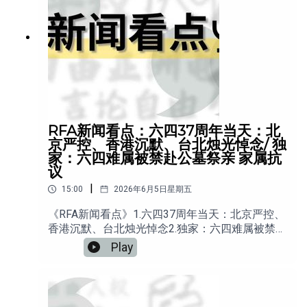
RFA新闻看点：六四37周年当天：北
京严控、香港沉默、台北烛光悼念/ 独
家：六四难属被禁赴公墓祭亲 家属抗
议
|
15:00
2026年6月5日星期五
《RFA新闻看点》1.六四37周年当天：北京严控、
香港沉默、台北烛光悼念2.独家：六四难属被禁赴
公墓祭亲 家属抗议3.六四纪念馆遭破坏 “第二届中
Play
国论坛”如期举行4.37年后，“八九六四”一场跨越
两代人的接力5.香港媒体及民间噤声 六四记忆遭
封