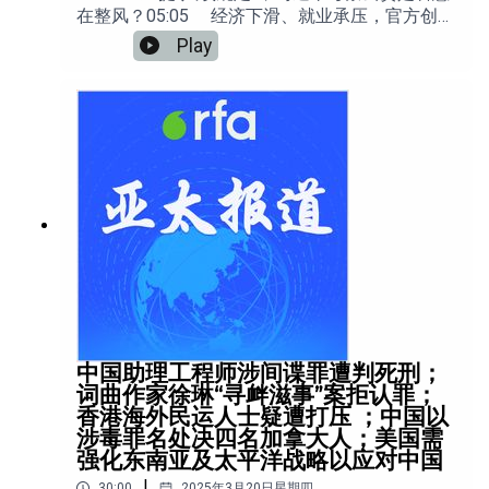
在整风？05:05 经济下滑、就业承压，官方创业
致富宣传引发质疑。10:14 “司马南偷税”冲上热
Play
搜，本人回应更为亮眼。13:37 金融形势严峻，
中国多地要求银行及科研人员“出城”需申报。
中国助理工程师涉间谍罪遭判死刑；
词曲作家徐琳“寻衅滋事”案拒认罪；
香港海外民运人士疑遭打压 ；中国以
涉毒罪名处决四名加拿大人；美国需
强化东南亚及太平洋战略以应对中国
|
30:00
2025年3月20日星期四