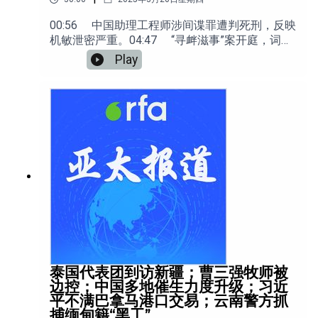
00:56 中国助理工程师涉间谍罪遭判死刑，反映
机敏泄密严重。04:47 “寻衅滋事”案开庭，词曲
作家徐琳拒认罪。09:13 香港海外民运人士疑遭
Play
打压，匿名举报、恐吓骚扰升级。14:01 中国以
涉毒罪名处决四名加拿大人，释放对外强硬信
号？ 17:32 中国影响力上升，专家警告美国需
强化东南亚及太平洋战略。
泰国代表团到访新疆；曹三强牧师被
边控；中国多地催生力度升级；习近
平不满巴拿马港口交易；云南警方抓
捕缅甸籍“黑工”