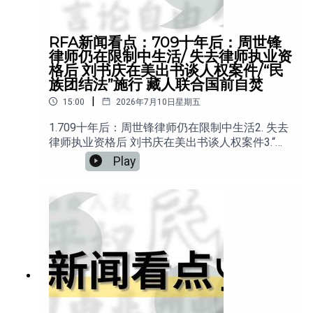
RFA新闻看点：709十年后：周世锋
律师仍在限制中生活/ 失去律师执业资
格后 刘书庆在美出书谈人权案件/“民
族团结法”施行 藏人联合国前自焚
|
15:00
2026年7月10日星期五
1.709十年后：周世锋律师仍在限制中生活2. 失去
律师执业资格后 刘书庆在美出书谈人权案件3.“民
族团结法”施行 藏人联合国前自焚4.合肥垃圾站项
Play
目取消：政府为何这次选择了让步？5.一句“走个
面儿”，为何引发全网“考古”？