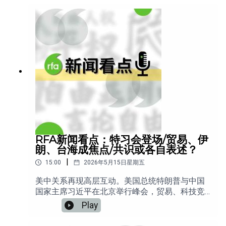
RFA新闻看点：特习会登场/贸易、伊
朗、台海成焦点/共识或各自表述？
|
15:00
2026年5月15日星期五
美中关系再现高层互动。美国总统特朗普与中国
国家主席习近平在北京举行峰会，贸易、科技竞
争与台湾问题成为会谈焦点。习近平在强调双方
Play
应“合作而非对抗”的同时，也警告台湾议题若处理
不当，可能导致严重冲突。外界普遍认为，这场