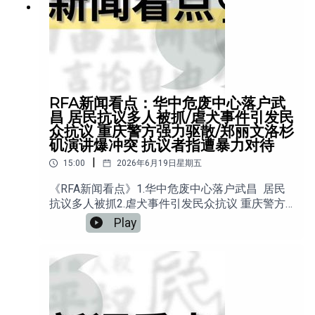
RFA新闻看点：华中危废中心落户武
昌 居民抗议多人被抓/虐犬事件引发民
众抗议 重庆警方强力驱散/郑丽文洛杉
矶演讲爆冲突 抗议者指遭暴力对待
|
15:00
2026年6月19日星期五
《RFA新闻看点》1.华中危废中心落户武昌 居民
抗议多人被抓2.虐犬事件引发民众抗议 重庆警方
强力驱散3.秋雨圣约教会江油聚会遭冲击 33人被
Play
带走4.保护卫士报告揭中国看守所系统性侵权5.郑
丽文洛杉矶演讲爆冲突 抗议者指遭暴力对待