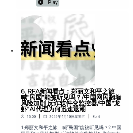
口国权力的边界：监管还是工具？4.中国将财产来
Play
源不明罪门槛 由30万调整至300万5.微信推方言
采集引争议 语音识别边界受关注6.全红婵落泪背
后被触及的禁区
6. RFA新闻看点：郑丽文和平之旅
喊“民国”能被听见吗？/中国网民翻墙
风险加剧 反诈软件变监控器/中国“龙
虾”AI代理为何迅速退潮
|
|
15:00
2026年4月10日星期五
Ep.
6
1.郑丽文和平之旅，喊“民国”能被听见吗？2.中国