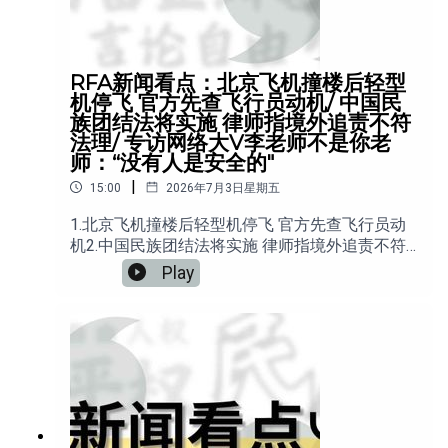
RFA新闻看点：北京飞机撞楼后轻型
机停飞 官方先查飞行员动机/ 中国民
族团结法将实施 律师指境外追责不符
法理/ 专访网络大V李老师不是你老
师：“没有人是安全的"
|
15:00
2026年7月3日星期五
1.北京飞机撞楼后轻型机停飞 官方先查飞行员动
机2.中国民族团结法将实施 律师指境外追责不符
法理3.哈国警方带走赛尔克坚姐姐 律师称诈骗指
Play
控无据4.专访网络大V李老师不是你老师：“没有人
是安全的" 5.台北“备份苹果日报”展 为历史留下
记录