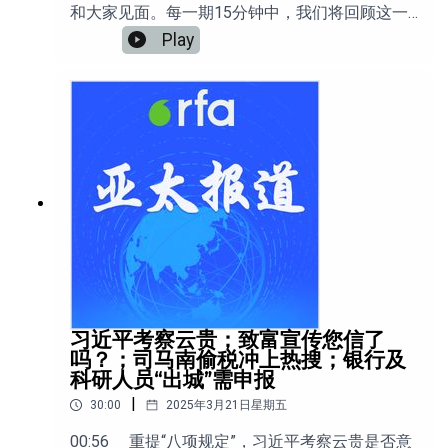
和大家见面。每一期15分钟中，我们将回顾这一
周的新闻，为您聚焦最重要的看点。本期新闻看
Play
点包括：1.哈梅内伊遭斩首 北京克制表态2.红旗
9B伊朗实战表现引热议3.异议人士程晓峰被判三
年半 父亲未获判决书4.荣耀与代价-专访美国奥运
花滑冠军刘美贤之父刘俊欢迎收听分享！
习近平考察云贵；致富宣传您信了
吗？；司马南偷税冲上热搜；银行及
科研人员“出城”需申报
|
30:00
2025年3月21日星期五
00:56 重提“八项规定”，习近平考察云贵是否意