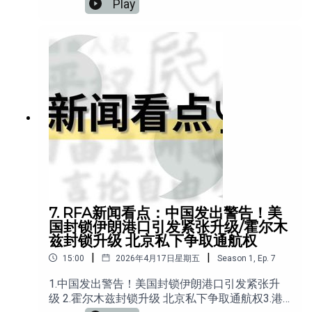
Play
出生公民被判刑4.人权观察报告指北京加压天主教
5. 樟木头收容所再次引发关注：消失的8000人真
相为何？
7. RFA新闻看点：中国发出警告！美
国封锁伊朗港口引发紧张升级/霍尔木
兹封锁升级 北京私下争取通航权
|
|
15:00
2026年4月17日星期五
Season
1
,
Ep.
7
1.中国发出警告！美国封锁伊朗港口引发紧张升
级 2.霍尔木兹封锁升级 北京私下争取通航权3.港