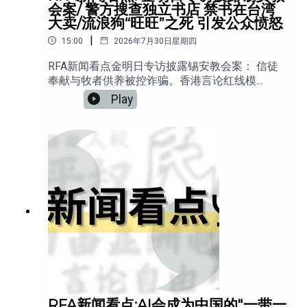
会案/ 警方搜查独立书店 禁书在台湾
大卖/流浪狗“旺旺”之死 引发公众愤怒
|
15:00
2026年7月30日星期四
RFA新闻看点金明日专访披露锡安教会案： 信徒
奉献与牧者供养被控诈骗。香港言论红线模
糊： 警方搜查独立书店，禁书在台湾大卖。流浪
Play
狗“旺旺”之死： 引发公众愤怒，随后遭遇网络压
制。中国严查离岸信托： 财产及收益全面征税
20%并追缴旧账。专访萧强： 民主与专制的新冷
战开打，如何用“AI柔术”思维对抗庞大国家机器？
RFA新闻看点:AI会成为中国的"一带一