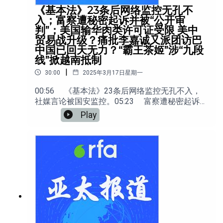
《基本法》23条后网络监控无孔不
入；富察遭秘密起诉并被“公开审
判”；美国输华肉类许可证受限 美中
贸易战升级？痛批李嘉诚又派团访巴
中国已回天无力？“霸王茶姬”涉“九段
线”掀越南抵制
|
30:00
2025年3月17日星期一
00:56 《基本法》23条后网络监控无孔不入，
社媒言论被国安监控。05:23 富察遭秘密起诉，
中国被动证实一个月前已“公开审判”。08:55 美
Play
国输华肉类许可证受限，美中贸易战升级可能性
增加。13:07 痛批李嘉诚又派团访巴 ，中国对
巴拿马港口已回天无力？24:42 “霸王茶姬”涉“九
段线”掀越南抵制 “同志加兄弟”难掩分歧？