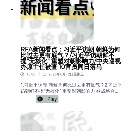
RFA新闻看点：习近平访朝 朝鲜为何
比过去更有底气？/习近平访朝鲜不
提“无核化” 重塑对朝影响力/中央巡视
办原主任被查 10官员同日落马
|
15:00
2026年6月12日星期五
1.习近平访朝 朝鲜为何比过去更有底气？2.习近平
访朝鲜不提“无核化” 重塑对朝影响力 欲战略合作
制衡美日3.中央巡视办原主任被查 10官员同日落
Play
马4.地摊车销售涨600% 多地夜市重回街头5.中国
银行业 被罚金额增15% 金融监管升级 罚单加重6
六四37年: 那个充满理想的年轻人，还在吗？