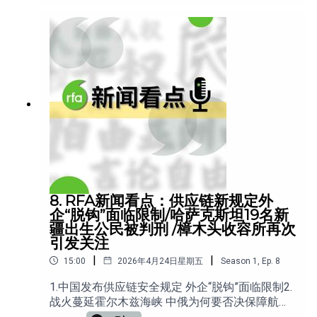
价值受瞩目5. 国安部警惕“境外势力”资助推动“躺
平洗脑” 6. 嘲讽女性处境被禁言 婚育观有言论空
间吗？
8. RFA新闻看点：供应链新规定外
企“脱钩”面临限制/哈萨克斯坦19名新
疆出生公民被判刑 /樟木头收容所再次
引发关注
|
|
15:00
2026年4月24日星期五
Season
1
,
Ep.
8
1.中国发布供应链安全规定 外企“脱钩”面临限制2.
战火蔓延霍尔木兹海峡 中俄为何要否决保障航行
安全的提议3. 批评中国政策 哈萨克斯坦19名新疆