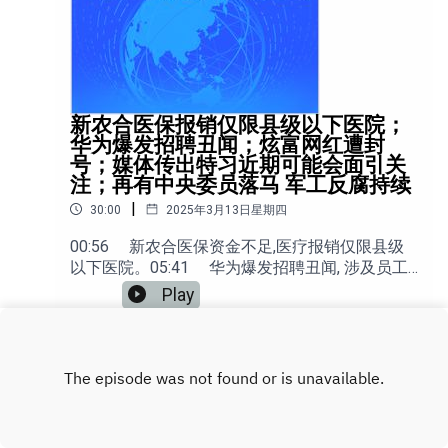
新农合医保报销仅限县级以下医院；
华为爆发招聘丑闻；炫富网红遭封
号；媒体传出特习近期可能会面引关
注；再有中央委员落马 军工反腐持续
|
30:00
2025年3月13日星期四
00:56 新农合医保资金不足,医疗报销仅限县级
以下医院。05:41 华为爆发招聘丑闻, 涉及员工
索贿和代考替考舞弊 09:42 打击炫富再上路，
Play
炫富网红遭封号。14:29 媒体传出特朗普和习近
平可能在近期会面，引发外界关注。17:45 又一
中央委员落马，中国军工反腐持续。