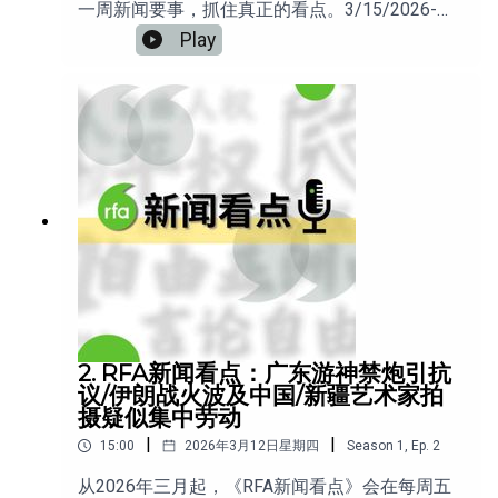
一周新闻要事，抓住真正的看点。3/15/2026-
3/20/2026 本周看点包括：1.伊犁42名哈萨克族
Play
人遭重判 跨国求学成罪证 2.纪念西藏抗暴日活动
爆骚扰 中共跨境恐吓现形？3.从禁炮到封庙：传
统民俗为何频频遭遇阻拦？4.纽约中领馆外墙现政
治投影 遭保安遮挡5.⁠《八九一代》海外发行 学运
参与者重建记忆欢迎收听。
2. RFA新闻看点：广东游神禁炮引抗
议/伊朗战火波及中国/新疆艺术家拍
摄疑似集中劳动
|
|
15:00
2026年3月12日星期四
Season
1
,
Ep.
2
从2026年三月起，《RFA新闻看点》会在每周五