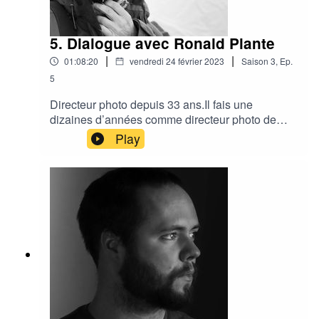
conçoit l’imposant système de diffusion sonore
du département Théâtre-Production à l’École de
s’étalant sur 1,2 km et à l’événement-spectacle
Théâtre du Cegep de St-Hyacinthe durant
présenté par le Cirque du Soleil.Jacques
quelques années, elle enseigne l’assistance à la
5. Dialogue avec Ronald Plante
Boucher a également travaillé à titre de
mise en scène, la régie et la direction de
|
|
01:08:20
vendredi 24 février 2023
Saison
3
,
Ep.
concepteur sonore pour le Cirque du soleil sur
production. Après avoir amené à deux reprises
de nombreux spectacles, dont Totem, Amaluna,
5
l’Orchestre Symphonique et l’Orchestre à Vent
Kurios, Toruk, Luzia et dernièrement ECHO
de l’École secondaire Joseph-François-Perrault
Directeur photo depuis 33 ans.Il fais une
performer au Carnegie Hall de New York, Lou
dizaines d’années comme directeur photo de
Arteau se fait offrir le poste de présidente du
documentaires.Après des études en
Play
Conseil d’Administration de la Fondation
communications et histoire de l’art à l’université
Joseph-François-Perrault. Depuis,
d’Ottawa, Il gagne un concours auquel il n'a pas
volontairement, elle se consacre aussi à la
participer et se retrouve à la prestigieuse école
direction de toutes les tournées en Europe et
de cinéma française à Paris , la Femis. C’est la
assume également la coordination artistique des
qu'il décide de devenir directeur photo, à la place
galas bénéfices.Finalement, co-fondatrice et
de réalisateur.Après une dizaine d’année sur des
présidente de RegAR (Regroupement des
productions québécoises, ( Monsieur Lazhar, les
assistant.e.s metteur en scène et régisseur.e.s,
Invincibles , la face cachée de la lune , La
Lou Arteau, s’efforce de transmettre ses
Bolduc, Série Noir, demain des hommes ) Il
connaissances et son expérience à tous ceux qui
tourne beaucoup plus à l’International :
exercent le même métier.Photo: Mélanie Bernier
Jappeloup: France. The good Lie: LA/Afrique du
Sud/Kenya . Stay: Irlande. the Kind words :