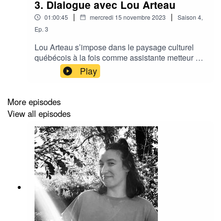
3. Dialogue avec Lou Arteau
|
|
01:00:45
mercredi 15 novembre 2023
Saison
4
,
Ep.
3
Lou Arteau s’impose dans le paysage culturel
québécois à la fois comme assistante metteur en
scène, régisseure, metteur en scène, directrice
Play
artistique, productrice déléguée, directrice de
production et de tournée, ainsi qu’à la
coordination artistique d’événements majeurs. Le
More episodes
Cirque du Soleil lui confie la direction artistique
View all episodes
de tournée de son tout premier spectacle aux
USA ; l’Orchestre Symphonique de Montréal lui
propose plusieurs concerts populaires dont
Starmania Symphonique à la Place des Arts où
elle accompagne la production jusqu’à Séoul en
Corée ; Musicor Spectacles lui fait confiance
pour son spectacle Star Académie avec Lunou
Zucchini et William Cloutier en tournée; en 2001
on lui demande d’être responsable du grand
spectacle donné aux chefs d’états, lors du