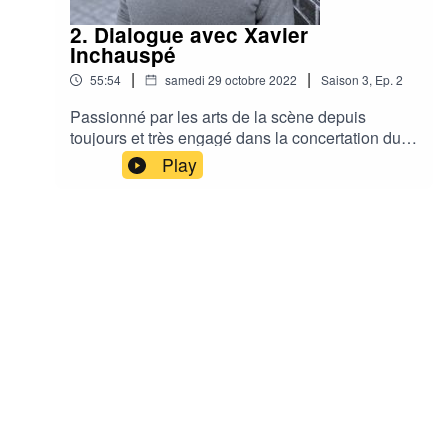
costumes sur la série Caméra Café, nouvelle
génération et la série Moi non plus!.Pour Cynthia
2. Dialogue avec Xavier
le costume s’exprime autant dans la justesse, la
Inchauspé
sobriété que dans l’éclat.Crédit Photo: Davis
|
|
55:54
samedi 29 octobre 2022
Saison
3
,
Ep.
2
Ospina
Passionné par les arts de la scène depuis
toujours et très engagé dans la concertation du
milieu de la culture et son rayonnement depuis
Play
2005, Xavier Inchauspé est un directeur général
et un producteur créatif et polyvalent. Il est
reconnu par ses pairs pour ses quali- tés de
leadership, son esprit de collégialité, son sens
stratégique et sa gestion rigoureuse. Énergique
et curieux, cet avocat de formation et docteur en
philosophie a su diversifier au fil du temps ses
expériences professionnelles pour nourrir sa
réflexion et ses pratiques de direction à
Sibyllines et Orange Noyée, en agissant
également comme médiateur, en- seignant ou
formateur, consultant et conseiller artistique pour
plusieurs organismes ou associations en arts.