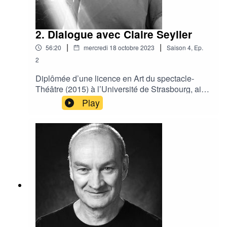
Sommet des Amériques.Elle travaille de concert
avec plusieurs artistes, metteurs en scène de
renom tels que René Richard Cyr, Dominique
2. Dialogue avec Claire Seyller
Champagne, Lorraine Pintal, Lewis Furey, et Luc
Plamondon, avec qui elle a élaboré le concept
|
|
56:20
mercredi 18 octobre 2023
Saison
4
,
Ep.
initial d’une revue musicale sur son
2
œuvre.Depuis environ 25 ans, elle travaille
principalement pour des spectacles musicaux
Diplômée d’une licence en Art du spectacle-
joués au Casino de Montréal, à la Place des
Théâtre (2015) à l’Université de Strasbourg, ainsi
Arts, au Centre National des Arts, au Théâtre du
que du programme de Création et Production
Play
Nouveau Monde et dans la plupart des grandes
(2018) de l’École Nationale du Théâtre du
salles de spectacles du Québec, Les Parapluies
Canada, Claire Seyller est une artiste ayant
de Cherbourg, L’Homme de la Mancha, Ste-
choisi pour médium principal, la lumière. De par
Carmen de la Main, Demain matin Montréal
les différents processus artistiques, plus ou
m’attend, La Corriveau-La Soif des corbeaux,
moins collectifs et multidisciplinaires,
Belmont et Lili St-Cyr.Elle contribue grandement
expérimentés dans les deux pays, Claire
au succès Belles-Sœurs qui la mène en tournée
s’interroge particulièrement aux bienfaits de la
partout au Québec, en Acadie et ce jusqu’au
pratique dite de « collaboration circulaire » dans
Théâtre du Rond-Point à Paris. Il y a quelques
la création d’une œuvre artistique
années Lou Arteau met en scène Les mages, un
naissante. Dans cet esprit, elle commença une
spectacle symphonique porté par Guy Nadon et
maitrise en 2019 en Recherche et Création à
Bruno Pelletier, entourées de 65 musiciens et