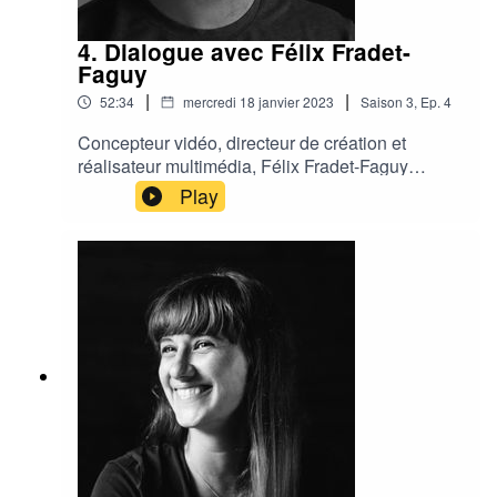
Israel. Target number one : Thailande.Et
dernièrement de grosses séries pour HBO,
4. Dialogue avec Félix Fradet-
Amazon Prime , Showtime.Sharp objects,
Faguy
Reacher, three Pines .Son dernier film est
|
|
52:34
mercredi 18 janvier 2023
Saison
3
,
Ep.
4
l'adaptation du livre de Laetitia Colombani, La
Tresse.En ce moment il prépare la série
Concepteur vidéo, directeur de création et
Norvégienne: So Long Marianne, sur les débuts
réalisateur multimédia, Félix Fradet-Faguy
et la déchirante histoire d’amour entre Léonard
conçoit des environnements immersifs et visuels
Play
Cohen et Marianne.
pour les arts vivants, installations permanentes et
expériences technologiques innovantes.Fidèle
collaborateur d’Ex Machina et de Robert Lepage,
il a participé à la réalisation de la projection
architecturale monumentale Le Moulin à
Images et signé la conception des images de la
production théâtrale 887, gagnant le prix du
meilleur design des Toronto Theater Critics
Awards en 2017.Avec Normal Studio, il a
collaboré sur des projets imposants dont le
spectacle en arène Toruk du Cirque du Soleil
inspiré du film Avatar de James Cameron, les
projections architecturales Cité-Mémoire révélant