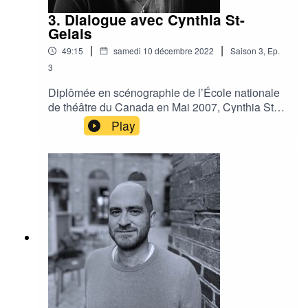
l‘histoire de Montréal sur 25 surfaces extérieures
3. Dialogue avec Cynthia St-
et la conception vidéo du spectacle Drawn to
Gelais
Life du Cirque du Soleil rendant hommage à l‘art
|
|
49:15
samedi 10 décembre 2022
Saison
3
,
Ep.
de l‘animation des studios de Walt Disney. À titre
de directeur de création, il a dernièrement signé
3
le concept global des expériences
Diplômée en scénographie de l’École nationale
immersives Van Gogh Distorsion et Beyond
de théâtre du Canada en Mai 2007, Cynthia St-
Monet, assurant la direction d’équipes formées
Gelais est créatrice costumes au théâtre, en
Play
de scénographes, de concepteurs musicaux,
danse et à l’opéra.Elle signe entre autre la
sonores et d’éclairages.Du projet intime à celui
conception des costumes des
d’envergure internationale, Félix conjugue
spectacles, Intouchables au théâtre du Rideau
l’image en mouvement à la signature
vert, d’Oslo au Théâtre Jean-
dramaturgique de chaque expérience. Photo :
Duceppe, Variationssur un temps au Théâtre de
Frédéric Girard et Réjean Harel
Quat’sous, La Délivranceau Centre du théâtre
d’aujourd’hui, Je tremble I et II, au théâtre rouge
ainsi que Fanny et Alexandre au Théâtre Denise
Pelletier.Depuis 2013 elle travaille aussi comme
costumière sur le film Arrival et sur les séries 1
sur 2, Trauma, The Lottery, Les
Simone et Catastrophe.Elle est créatrice